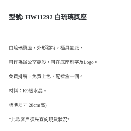
醫務所/ 畢業證書
型號: HW11292 白琉璃獎座
銀碟
詢價
白琉璃獎座，外形獨特，極具氣派，
可作為辦公室擺設，可在底座刻字及Logo。
免費排稿，免費上色，配禮盒一個。
材料：K9級水晶。
標準尺寸 28cm(高)
*此款客戶須先查詢現貨狀況*