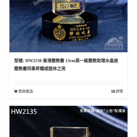
型號: HW2138 香港懲教暑 13cm高一級懲教助理水晶座
懲教暑同事昇職或退休之用
查詢產品
詳情