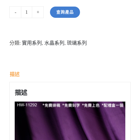
查詢產品
型
號:
HW11292
分類:
實用系列
,
水晶系列
,
琉璃系列
白
琉
璃
獎
描述
座
數
描述
量