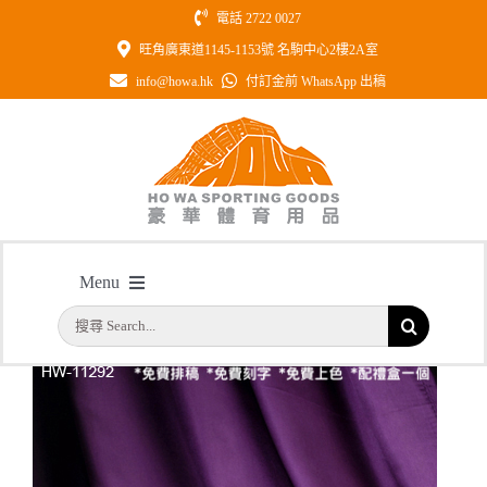
Skip
電話 2722 0027
to
旺角廣東道1145-1153號 名駒中心2樓2A室
content
info@howa.hk
付訂金前 WhatsApp 出稿
型號: HW11292 白琉璃獎座
Menu
主頁
/
型號: HW11292 白琉璃獎座
搜
首頁
索
結
公司簡介
果：
一天快取