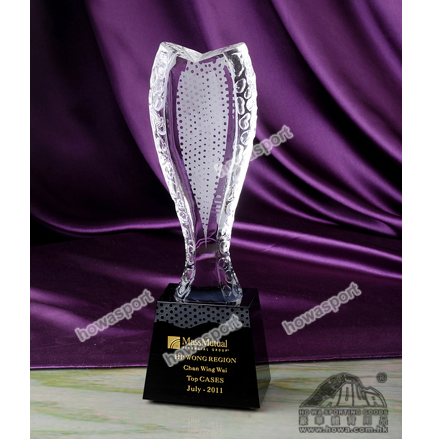
實用系列
水晶獎座
金箔畫
意大利獎盃
旗座/旗桿
旗幟
獎盃
獎牌