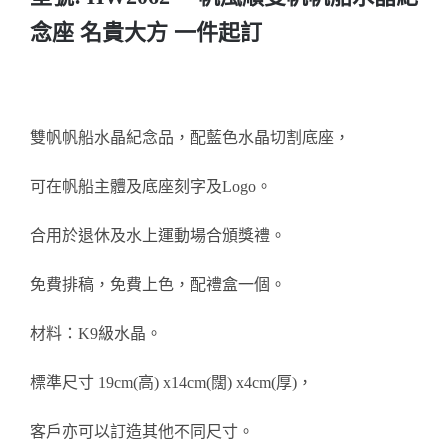
念座 名貴大方 一件起訂
醫務所/ 畢業證書
銀碟
雙帆帆船水晶紀念品，配藍色水晶切割底座，
詢價
可在帆船主體及底座刻字及Logo。
合用於退休及水上運動場合頒獎禮。
免費排稿，免費上色，配禮盒一個。
材料：K9級水晶。
標準尺寸 19cm(高) x14cm(闊) x4cm(厚)，
客戶亦可以訂造其他不同尺寸。