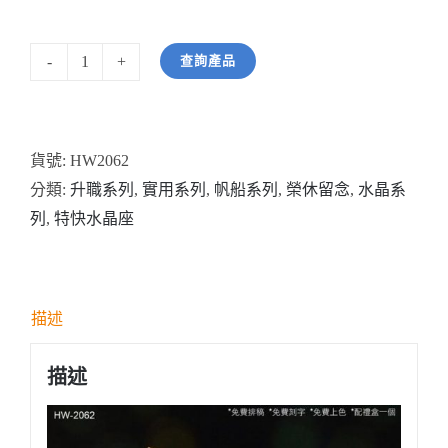
查詢產品
型
號:
HW2062
貨號:
HW2062
一
分類:
升職系列
,
實用系列
,
帆船系列
,
榮休留念
,
水晶系
帆
列
,
特快水晶座
風
順
雙
帆
描述
帆
船
描述
水
晶