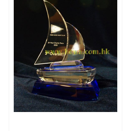
紀
念
座
名
貴
大
方
一
件
起
訂
數
量