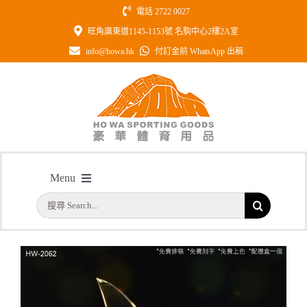
Skip
電話 2722 0027
to
旺角廣東道1145-1153號 名駒中心2樓2A室
content
info@howa.hk
付訂金前 WhatsApp 出稿
型號: HW2062 一帆風順雙帆帆船水
Menu
晶紀念座 名貴大方 一件起訂
主頁
搜
/
型號: HW2062 一帆風順雙帆帆船水晶紀念座 名貴大方 一件起訂
首頁
索
結
公司簡介
果：
一天快取