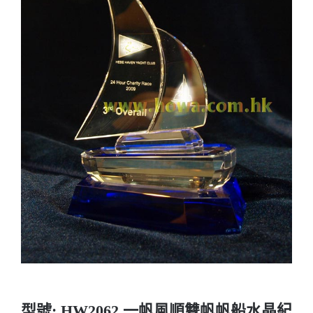
實用系列
水晶獎座
金箔畫
意大利獎盃
旗座/旗桿
旗幟
獎盃
獎牌
型號: HW2062 一帆風順雙帆帆船水晶紀