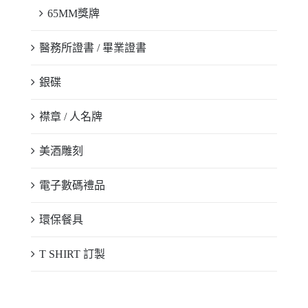
65MM獎牌
醫務所證書 / 畢業證書
銀碟
襟章 / 人名牌
美酒雕刻
電子數碼禮品
環保餐具
T SHIRT 訂製