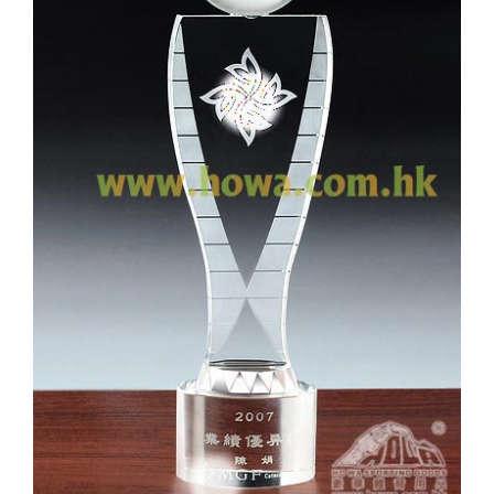
實用系列
水晶獎座
金箔畫
意大利獎盃
旗座/旗桿
旗幟
獎盃
獎牌