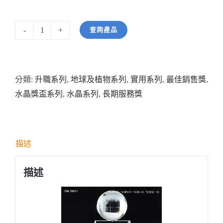
查詢產品
型
號:
HW09011
分類:
升職系列
,
地球及植物系列
,
實用系列
,
最佳銷售獎
,
全
水晶獎盃系列
,
水晶系列
,
長期服務獎
透
明
地
球
描述
紀
念
描述
水
晶
數