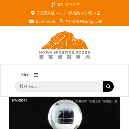
Skip
電話 2722 0027
to
旺角廣東道1145-1153號 名駒中心2樓2A室
content
info@howa.hk
付訂金前 WhatsApp 出稿
型號: HW09011全透明地球紀念水晶
Menu
主頁
/
型號: HW09011全透明地球紀念水晶
搜
首頁
索
結
公司簡介
果：
一天快取