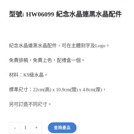
醫務所/ 畢業證書
型號: HW06099 紀念水晶連黑水晶配件
銀碟
詢價
紀念水晶連黑水晶配件，可在主體刻字及Logo。
免費排稿，免費上色，配禮盒一個。
材料：K9級水晶。
標準尺寸：22cm(高) x 10.9cm(闊) x 4.8cm(厚)，
另可訂造不同尺寸。
查詢產品
型