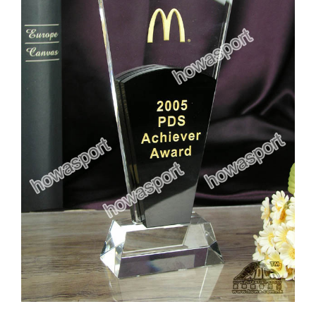
實用系列
水晶獎座
金箔畫
意大利獎盃
旗座/旗桿
旗幟
獎盃
獎牌