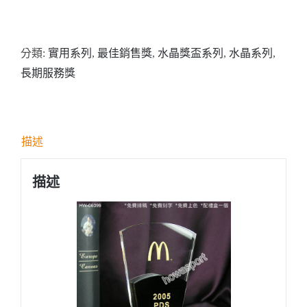
號:
HW06099
分類:
實用系列
,
最佳銷售獎
,
水晶獎盃系列
,
水晶系列
,
紀
長期服務獎
念
水
晶
連
描述
黑
水
描述
晶
配
件
數
量