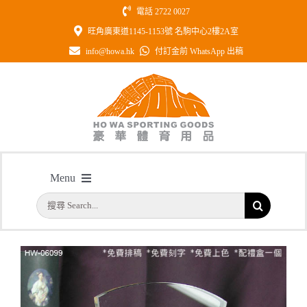
Skip
電話 2722 0027
to
旺角廣東道1145-1153號 名駒中心2樓2A室
content
info@howa.hk
付訂金前 WhatsApp 出稿
型號: HW06099 紀念水晶連黑水晶配
Menu
件
搜
主頁
/
型號: HW06099 紀念水晶連黑水晶配件
首頁
索
結
公司簡介
果：
一天快取