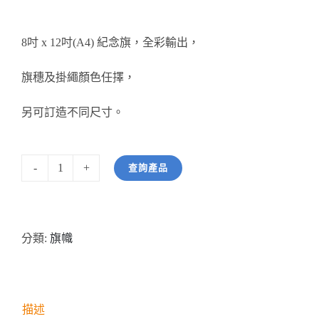
醫務所/ 畢業證書
8吋 x 12吋(A4) 紀念旗，全彩輸出，
銀碟
旗穗及掛繩顏色任擇，
詢價
另可訂造不同尺寸。
查詢產品
型
號：
HWF04
分類:
旗幟
全
彩
印
製
描述