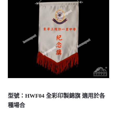
實用系列
水晶獎座
金箔畫
意大利獎盃
旗座/旗桿
旗幟
型號：HWF04 全彩印製錦旗 適用於各
獎盃
種場合
獎牌