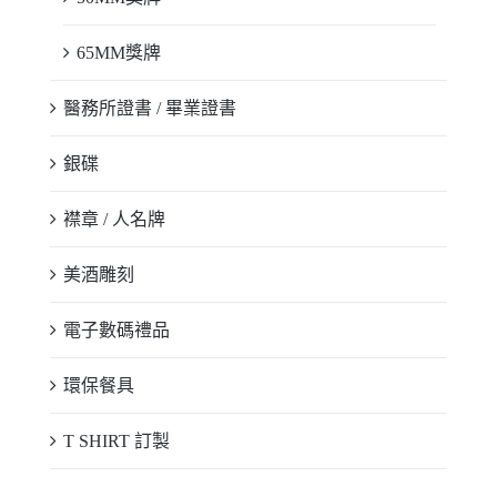
65MM獎牌
醫務所證書 / 畢業證書
銀碟
襟章 / 人名牌
美酒雕刻
電子數碼禮品
環保餐具
T SHIRT 訂製