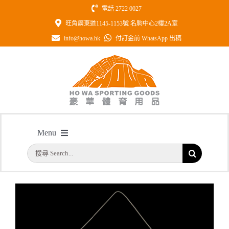
Skip
電話 2722 0027
to
旺角廣東道1145-1153號 名駒中心2樓2A室
content
info@howa.hk
付訂金前 WhatsApp 出稿
型號：HWF04 全彩印製錦旗 適用於
Menu
各種場合
搜
主頁
/
型號：HWF04 全彩印製錦旗 適用於各種場合
首頁
索
結
公司簡介
果：
一天快取