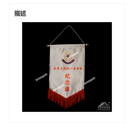
錦
旗
描述
適
用
於
各
種
場
合
數
量