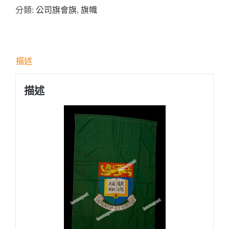
分類:
公司旗會旗
,
旗幟
全
彩
印
製
描述
校
旗
描述
數
量