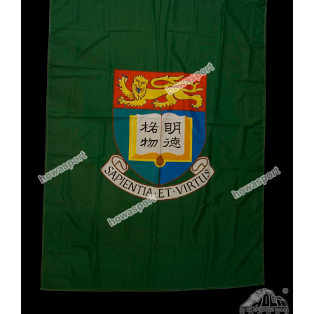
實用系列
水晶獎座
金箔畫
意大利獎盃
旗座/旗桿
旗幟
獎盃
獎牌