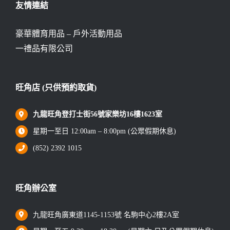
友情連結
豪華體育用品 – 戶外活動用品
一禮品有限公司
旺角店 (只供預約取貨)
九龍旺角登打士街56號家樂坊16樓1623室
星期一至日 12:00am – 8:00pm (公眾假期休息)
(852) 2392 1015
旺角辦公室
九龍旺角廣東道1145-1153號 名駒中心2樓2A室