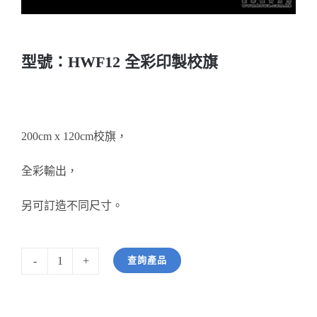
醫務所/ 畢業證書
型號：HWF12 全彩印製校旗
銀碟
詢價
200cm x 120cm校旗，
全彩輸出，
另可訂造不同尺寸。
查詢產品
型
號：
HWF12