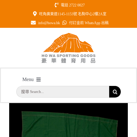
Skip
電話 2722 0027
to
旺角廣東道1145-1153號 名駒中心2樓2A室
content
info@howa.hk
付訂金前 WhatsApp 出稿
型號：HWF12 全彩印製校旗
Menu
主頁
/
型號：HWF12 全彩印製校旗
搜
首頁
索
結
公司簡介
果：
一天快取