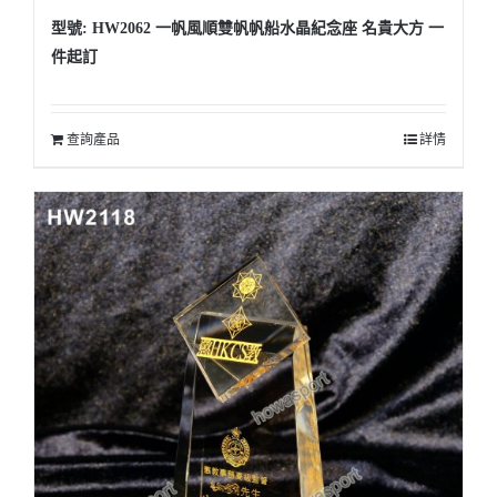
型號: HW2062 一帆風順雙帆帆船水晶紀念座 名貴大方 一
件起訂
查詢產品
詳情