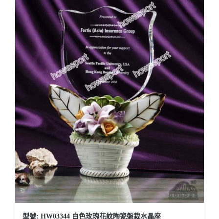
型號: HW03344 白色玫瑰花紋陶瓷盤栽水晶座