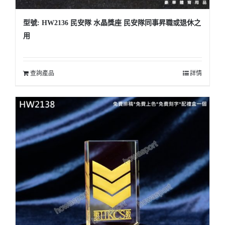
型號: HW2136 民安隊 水晶獎座 民安隊同事昇職或退休之
用
查詢產品
詳情