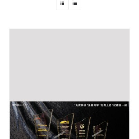
實用系列
水晶獎座
金箔畫
意大利獎盃
旗座/旗桿
旗幟
獎盃
獎牌