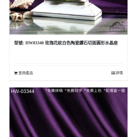
型號: HW03340 玫瑰花紋白色陶瓷鑽石切面圓形水晶座
查詢產品
詳情