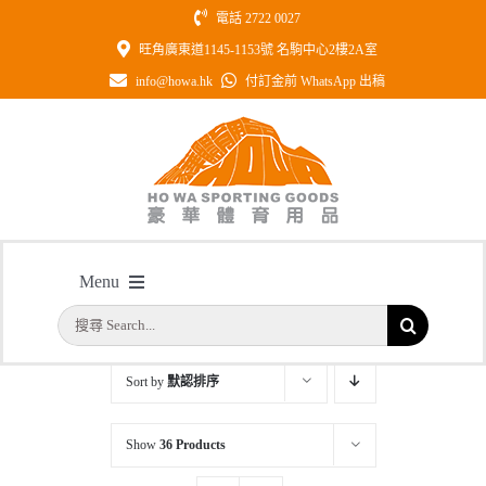
Skip
電話 2722 0027
to
旺角廣東道1145-1153號 名駒中心2樓2A室
content
info@howa.hk
付訂金前 WhatsApp 出稿
特快水晶座
Menu
主頁
/
特快起貨系列
/
特快水晶座
搜
首頁
索
結
Sort by
默認排序
公司簡介
果：
Show
36 Products
一天快取