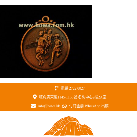
Skip
to
content
電話 2722 0027
旺角廣東道1145-1153號 名駒中心2樓2A室
info@howa.hk
付訂金前 WhatsApp 出稿