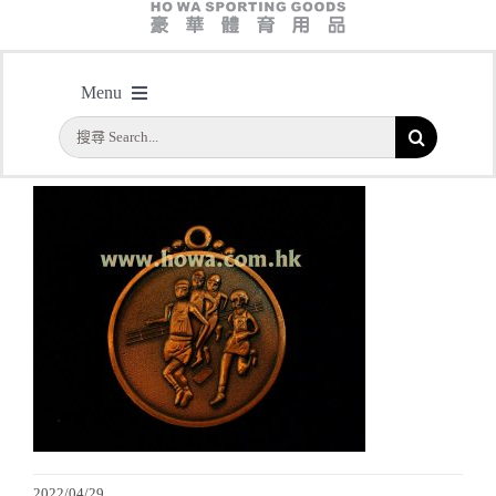
主頁
/
型號：HY005S 50mm直徑田徑獎牌
Menu
搜
首頁
索
結
公司簡介
果：
一天快取
實用系列
水晶獎座
金箔畫
2022/04/29