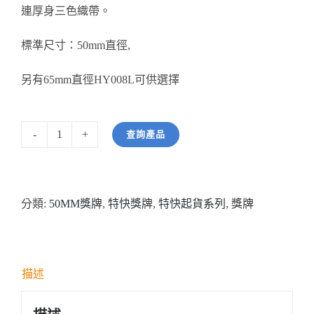
連厚身三色織帶。
醫務所/ 畢業證書
標準尺寸：50mm直徑,
銀碟
另有65mm直徑HY008L可供選擇
詢價
查詢產品
型
號：
HY005S
分類:
50MM獎牌
,
特快獎牌
,
特快起貨系列
,
獎牌
50mm
直
徑
田
描述
徑
獎