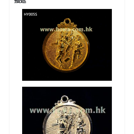
描述
牌
數
量