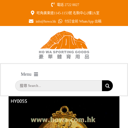
Skip
電話 2722 0027
to
旺角廣東道1145-1153號 名駒中心2樓2A室
content
info@howa.hk
付訂金前 WhatsApp 出稿
型號：HY005S 50mm直徑田徑獎牌
Menu
主頁
/
型號：HY005S 50mm直徑田徑獎牌
搜
首頁
索
結
公司簡介
果：
一天快取