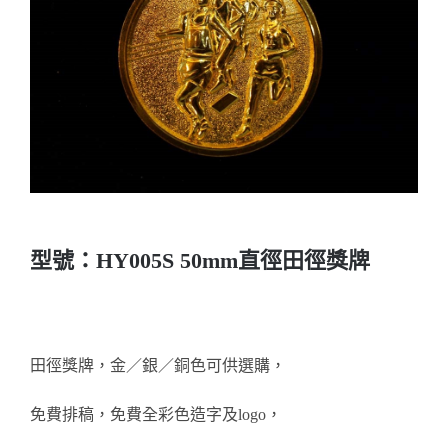
實用系列
水晶獎座
金箔畫
意大利獎盃
旗座/旗桿
型號：HY005S 50mm直徑田徑獎牌
旗幟
獎盃
田徑獎牌，金／銀／銅色可供選購，
免費排稿，免費全彩色造字及logo，
獎牌