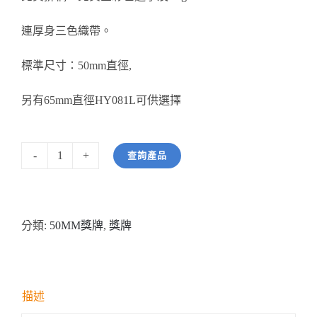
醫務所/ 畢業證書
連厚身三色織帶。
銀碟
標準尺寸：50mm直徑,
詢價
另有65mm直徑HY081L可供選擇
查詢產品
型
號：
HY011S
分類:
50MM獎牌
,
獎牌
50mm
直
徑
羽
描述
毛