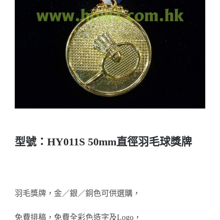
實用系列
水晶獎座
金箔畫
意大利獎盃
旗座/旗桿
型號：HY011S 50mm直徑羽毛球獎牌
旗幟
獎盃
羽毛獎牌，金／銀／銅色可供選購，
獎牌
免費排稿，免費全彩色造字及Logo，