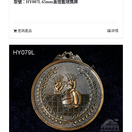
型號：HY007L 65mm直徑籃球獎牌
查詢產品
詳情