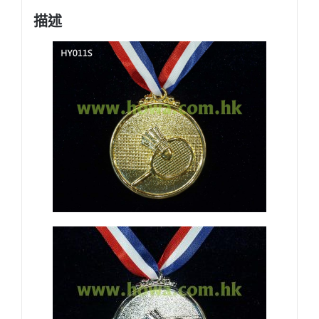
球
描述
獎
牌
數
量