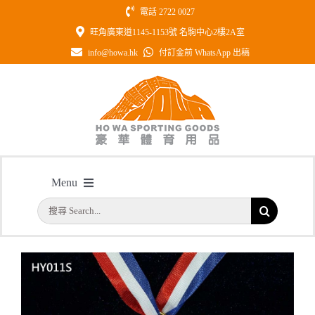
Skip
電話 2722 0027
to
旺角廣東道1145-1153號 名駒中心2樓2A室
content
info@howa.hk
付訂金前 WhatsApp 出稿
型號：HY011S 50mm直徑羽毛球獎
Menu
牌
搜
主頁
/
型號：HY011S 50mm直徑羽毛球獎牌
首頁
索
結
公司簡介
果：
一天快取