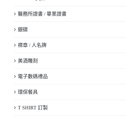
醫務所證書 / 畢業證書
銀碟
襟章 / 人名牌
美酒雕刻
電子數碼禮品
環保餐具
T SHIRT 訂製