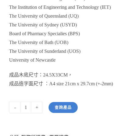
The Institution of Engineering and Technology (IET)
The University of Queensland (UQ)
The University of Sydney (USYD)
Board of Pharmacy Specialies (BPS)
The University of Bath (UOB)
The University of Sunderland (UOS)
University of Newcastle
成品木底尺寸：24.5X33CM，
成品造字面尺寸 ：A4 size 21cm x 29.7cm (+-2mm)
查詢產品
型
號:
HWWS8S9-