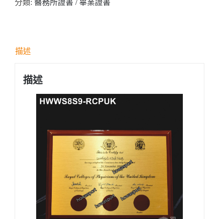
分類:
醫務所證書 / 畢業證書
RCPUK
Royal
Colleges
of
描述
Physicians
of
描述
the
United
Kingdom
醫
務
所
掛
牆
木
證