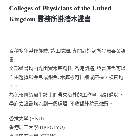
Colleges of Physicians of the United
醫務所/ 畢業證書
Kingdom 醫務所掛牆木證書
銀碟
詢價
累積多年製作經驗, 造工精細, 專門訂造診所金屬畢業證
書,
全部證書均由光面實木底襯托, 香港製造, 證書底色可以
自由選擇以金色或銀色, 木底板可掛牆或座檯，橫直均
可。
為免報價給醫生護士們帶來額外的工作量, 現訂購以下
學府之證書均以劃一價處理, 不收額外稿費雜費。
香港大學 (HKU)
香港理工大學(HKPOLYU)