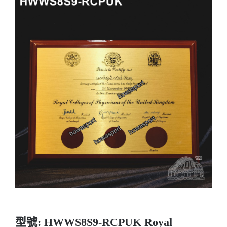
實用系列
水晶獎座
金箔畫
意大利獎盃
旗座/旗桿
旗幟
獎盃
獎牌
型號: HWWS8S9-RCPUK Royal