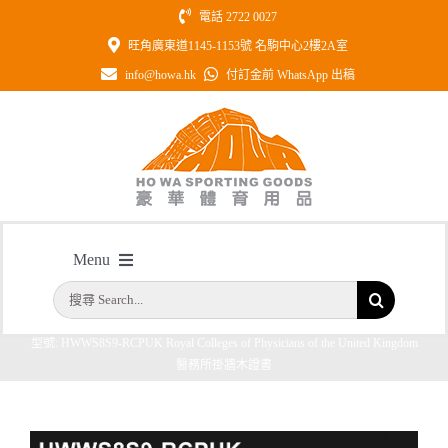
Skip
電話 2722 0027
to
旺角廣東道1145-1153號 名駒中心2樓2A室
content
info@howa.hk
付訂金前 WhatsApp 出稿
型號: HWWS8S9-RCPUK Royal
Menu
Colleges of Physicians of the United
Kingdom 醫務所掛牆木證書
搜
首頁
主頁
/
索
型號: HWWS8S9-RCPUK Royal Colleges of Physicians of the United Kingdom
結
公司簡介
醫務所掛牆木證書
果：
一天快取