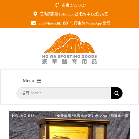
Skip
電話 2722 0027
to
旺角廣東道1145-1153號 名駒中心2樓2A室
content
info@howa.hk
付訂金前 WhatsApp 出稿
型號：HWLHC-013 “大展鴻圖” 飛
Menu
鷹座枱金箔擺設
搜
主頁
/
型號：HWLHC-013 “大展鴻圖” 飛鷹座枱金箔擺設
首頁
索
結
公司簡介
果：
一天快取