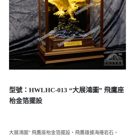
實用系列
水晶獎座
金箔畫
意大利獎盃
旗座/旗桿
型號：HWLHC-013 “大展鴻圖” 飛鷹座
旗幟
枱金箔擺設
獎盃
獎牌
大展鴻圖” 飛鷹座枱金箔擺設，飛鷹雄據海邊岩石，