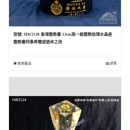
型號: HW2138 香港懲教暑 13cm高一級懲教助理水晶座
懲教暑同事昇職或退休之用
查詢產品
詳情