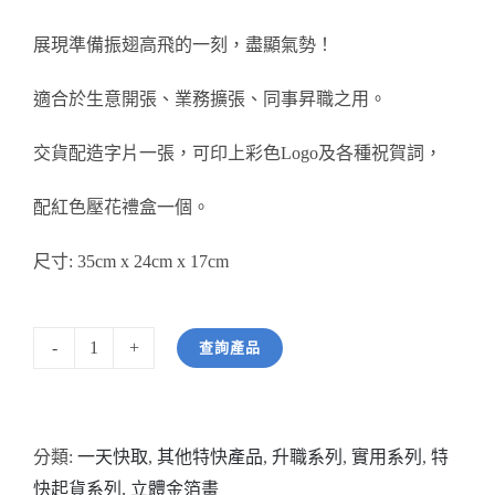
醫務所/ 畢業證書
展現準備振翅高飛的一刻，盡顯氣勢！
銀碟
適合於生意開張、業務擴張、同事昇職之用。
交貨配造字片一張，可印上彩色Logo及各種祝賀詞，
詢價
配紅色壓花禮盒一個。
尺寸: 35cm x 24cm x 17cm
查詢產品
型
號：
HWLHC-
分類:
一天快取
,
其他特快產品
,
升職系列
,
實用系列
,
特
013
快起貨系列
,
立體金箔畫
"大