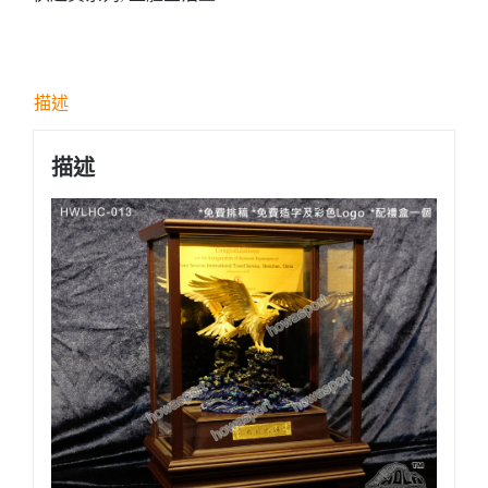
展
鴻
圖"
描述
飛
鷹
描述
座
枱
金
箔
擺
設
數
量