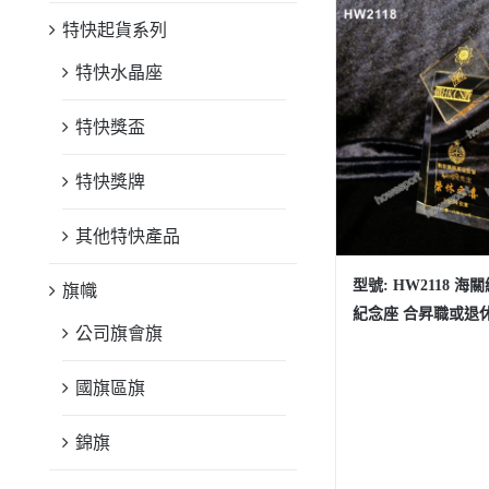
特快起貨系列
特快水晶座
特快獎盃
特快獎牌
其他特快產品
型號: HW2118 
旗幟
紀念座 合昇職或退
公司旗會旗
國旗區旗
錦旗