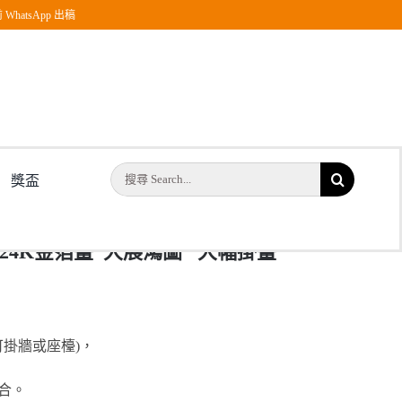
WhatsApp 出稿
 大幅掛畫
搜
獎盃
索
結
立體24K金箔畫”大展鴻圖” 大幅掛畫
果：
(可掛牆或座檯)，
合。