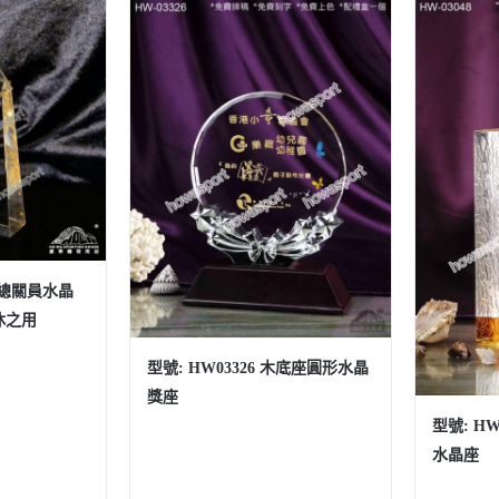
海關總關員水晶
休之用
型號: HW03326 木底座圓形水晶
獎座
型號: H
水晶座