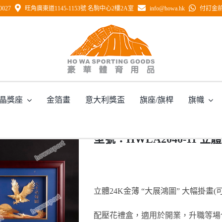
0027
旺角廣東道1145-1153號 名駒中心2樓2A室
info@howa.hk
付訂金前 
WLA2040-11 立體24K金箔畫”大展鴻圖”
晶獎座
金箔畫
意大利獎盃
旗座/旗桿
旗幟
主頁
/
型號：HWLA2040-11 立體24K金箔畫”大展鴻圖” 大幅掛畫
型號：HWLA2040-11 
立體24K金薄 “大展鴻圖” 大幅掛畫
配壓花禮盒，適用於開業，升職等場