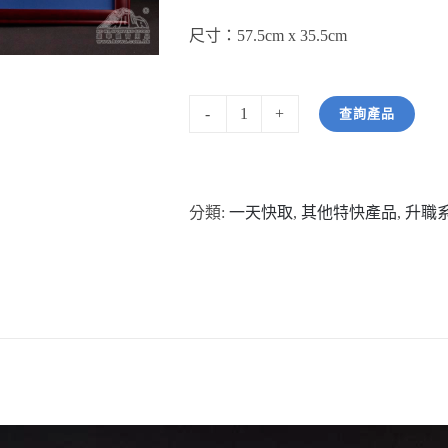
尺寸：57.5cm x 35.5cm
查詢產品
型
號：
HWLA2040-
分類:
一天快取
,
其他特快產品
,
升職
11
立
體
24K
金
箔
畫"大
展
鴻