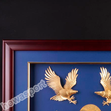
圖"
大
幅
掛
畫
數
量