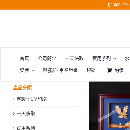
Skip
電話 2722 
to
content
型號：H
首頁
公司簡介
一天快取
實用系列
水
獎牌
醫務所/ 畢業證書
銀碟
詢價
產品分類
客製化UV印刷
一天快取
實用系列