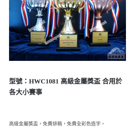
實用系列
水晶獎座
金箔畫
意大利獎盃
旗座/旗桿
型號：HWC1081 高級金屬獎盃 合用於
各大小賽事
旗幟
獎盃
高級金屬獎盃，免費排稿，免費全彩色造字，
獎牌