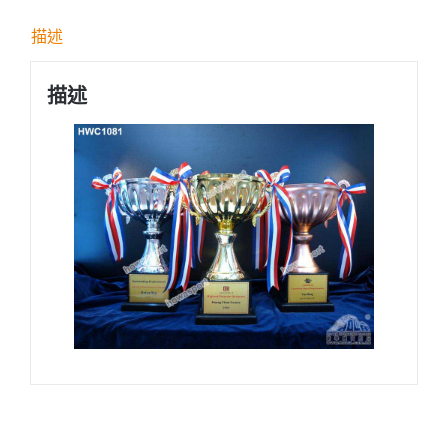
屬
描述
獎
盃
描述
合
用
於
各
大
小
賽
事
數
量