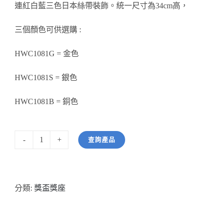
連紅白藍三色日本絲帶裝飾。統一尺寸為34cm高，
醫務所/ 畢業證書
三個顏色可供選購 :
銀碟
HWC1081G = 金色
詢價
HWC1081S = 銀色
HWC1081B = 銅色
查詢產品
型
號：
HWC1081
分類:
獎盃獎座
高
級
金