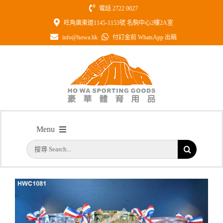
Skip
電話 2722 0027
to
旺角廣東道1145-1153號 名駒中心2樓2A室
content
info@howa.hk
付訂金前 WhatsApp 出稿
型號：HWC1081 高級金屬獎盃 合用
Menu
於各大小賽事
搜
主頁
/
型號：HWC1081 高級金屬獎盃 合用於各大小賽事
首頁
索
結
公司簡介
果：
一天快取