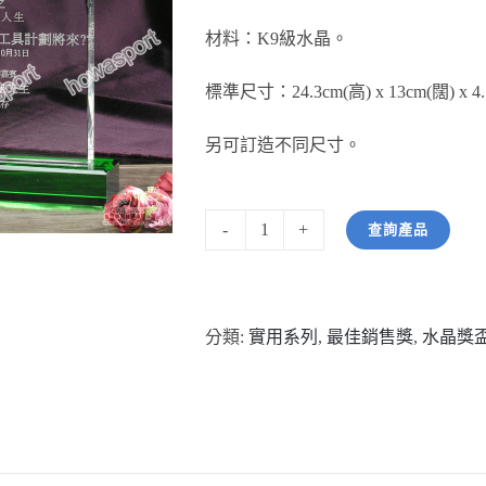
材料：K9級水晶。
標準尺寸：24.3cm(高) x 13cm(闊) x 4
另可訂造不同尺寸。
查詢產品
型
號:
HW06096
分類:
實用系列
,
最佳銷售獎
,
水晶獎
紀
念
水
晶
配