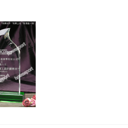
綠
色
水
晶
底
座
數
量