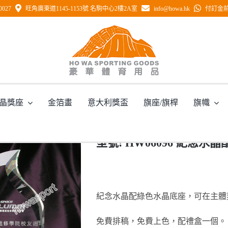
0027
旺角廣東道1145-1153號 名駒中心2樓2A室
info@howa.hk
付訂金前 
型號: HW06096 紀念水晶配綠色水晶底座
晶獎座
金箔畫
意大利獎盃
旗座/旗桿
旗幟
主頁
/
型號: HW06096 紀念水晶配綠色水晶底座
型號: HW06096 紀念
紀念水晶配綠色水晶底座，可在主體刻
免費排稿，免費上色，配禮盒一個。