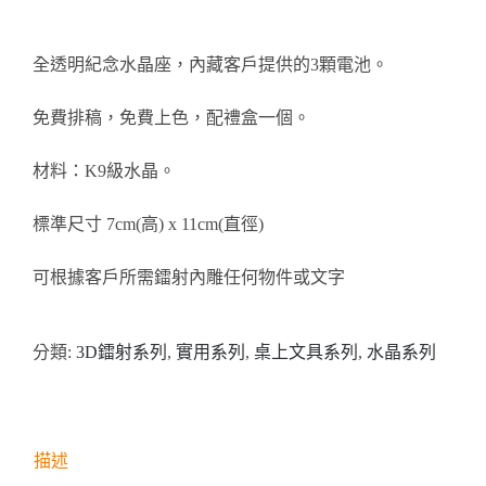
醫務所/ 畢業證書
全透明紀念水晶座，內藏客戶提供的3顆電池。
銀碟
免費排稿，免費上色，配禮盒一個。
詢價
材料：K9級水晶。
標準尺寸 7cm(高) x 11cm(直徑)
可根據客戶所需鐳射內雕任何物件或文字
分類:
3D鐳射系列
,
實用系列
,
桌上文具系列
,
水晶系列
描述