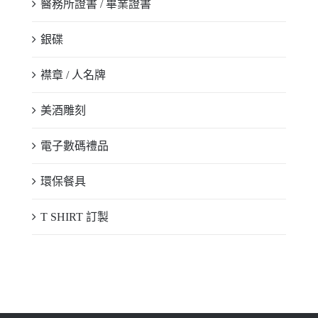
醫務所證書 / 畢業證書
銀碟
襟章 / 人名牌
美酒雕刻
電子數碼禮品
環保餐具
T SHIRT 訂製