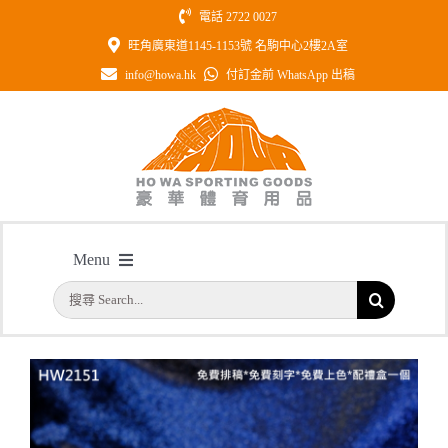
Skip
電話 2722 0027
to
旺角廣東道1145-1153號 名駒中心2樓2A室
content
info@howa.hk
付訂金前 WhatsApp 出稿
型號: HW2151 3D鐳射內雕全透明紀
Menu
念水晶座
搜
主頁
/
型號: HW2151 3D鐳射內雕全透明紀念水晶座
首頁
索
結
公司簡介
果：
一天快取