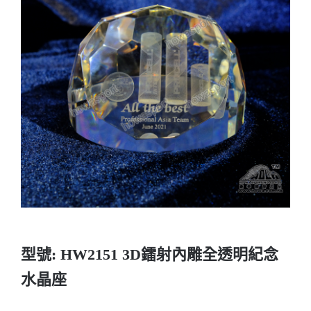
實用系列
水晶獎座
金箔畫
意大利獎盃
旗座/旗桿
旗幟
型號: HW2151 3D鐳射內雕全透明紀念
獎盃
水晶座
獎牌