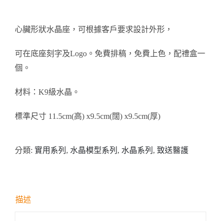
醫務所/ 畢業證書
心臟形狀水晶座，可根據客戶要求設計外形，
銀碟
可在底座刻字及Logo。免費排稿，免費上色，配禮盒一
個。
詢價
材料：K9級水晶。
標準尺寸 11.5cm(高) x9.5cm(闊) x9.5cm(厚)
分類:
實用系列
,
水晶模型系列
,
水晶系列
,
致送醫護
描述