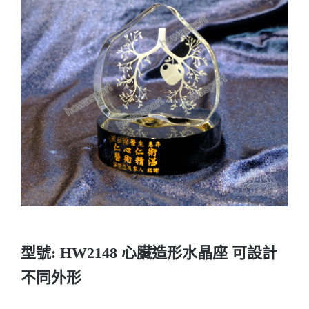
實用系列
水晶獎座
金箔畫
意大利獎盃
旗座/旗桿
旗幟
型號: HW2148 心臟造形水晶座 可設計
獎盃
不同外形
獎牌