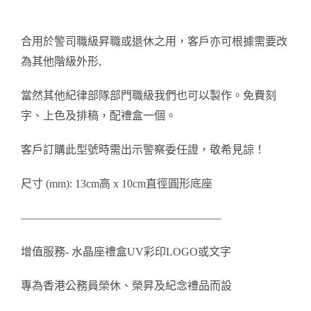
醫務所/ 畢業證書
合用於警司職級昇職或退休之用，客戶亦可根據需要改
銀碟
為其他階級外形,
當然其他紀律部隊部門職級我們也可以製作。免費刻
詢價
字、上色及排稿，配禮盒一個。
客戶訂購此型號時需出示警察委任證，敬希見諒！
尺寸 (mm): 13cm高 x 10cm直徑圓形底座
——————————————————
增值服務- 水晶座禮盒UV彩印LOGO或文字
專為香港公務員榮休、榮昇及紀念禮品而設