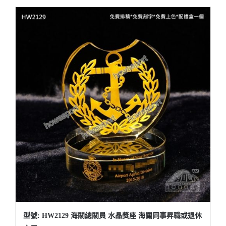
型號: HW2129 海關總關員 水晶獎座 海關同事昇職或退休