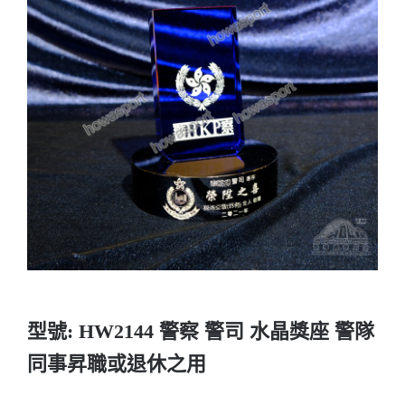
實用系列
水晶獎座
金箔畫
意大利獎盃
旗座/旗桿
旗幟
型號: HW2144 警察 警司 水晶獎座 警隊
獎盃
同事昇職或退休之用
獎牌