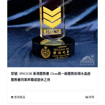
型號: HW2138 香港懲教暑 13cm高一級懲教助理水晶座
懲教暑同事昇職或退休之用
查詢產品
詳情