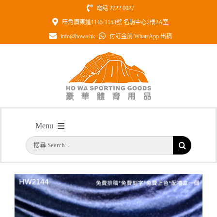
Skip
電話 2722 0027
to
旺角廣東道1145-1153號 名駒中心2樓2A室
content
info@howa.hk
付訂金前 WhatsApp 出稿
型號: HW2144 警察 警司 水晶獎座
Menu
警隊同事昇職或退休之用
主頁
搜
/
型號: HW2144 警察 警司 水晶獎座 警隊同事昇職或退休之用
首頁
索
結
公司簡介
果：
一天快取