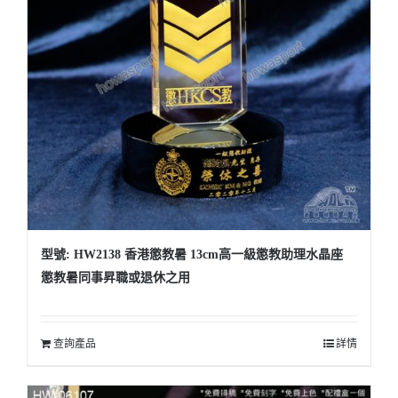
型號: HW2138 香港懲教暑 13cm高一級懲教助理水晶座
懲教暑同事昇職或退休之用
查詢產品
詳情