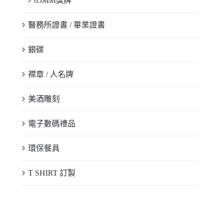
65MM獎牌
醫務所證書 / 畢業證書
銀碟
襟章 / 人名牌
美酒雕刻
電子數碼禮品
環保餐具
T SHIRT 訂製