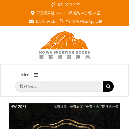
Skip
電話 2722 0027
to
旺角廣東道1145-1153號 名駒中心2樓2A室
content
info@howa.hk
付訂金前 WhatsApp 出稿
型號: HW2071 全透明牙齒形水晶獎
Menu
座
搜
主頁
/
型號: HW2071 全透明牙齒形水晶獎座
首頁
索
結
公司簡介
果：
一天快取