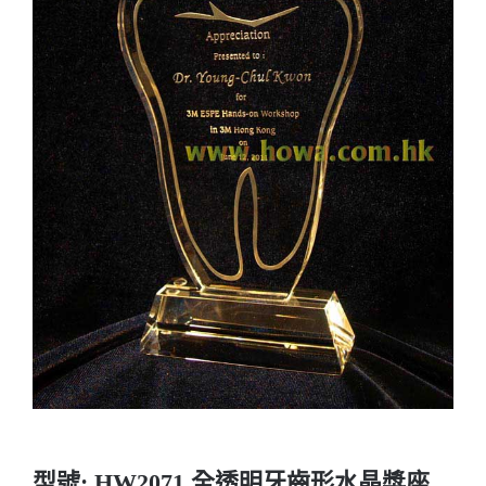
實用系列
水晶獎座
金箔畫
意大利獎盃
旗座/旗桿
旗幟
獎盃
獎牌
型號: HW2071 全透明牙齒形水晶獎座