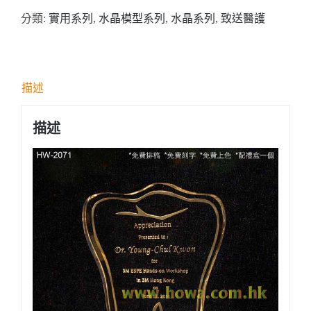
分類:
實用系列
,
水晶模型系列
,
水晶系列
,
致送醫護
全
透
明
牙
描述
齒
形
描述
水
晶
獎
座
數
量