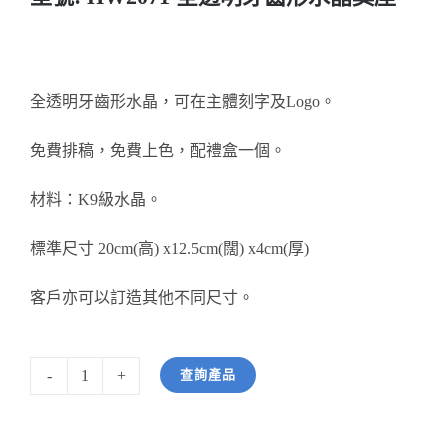
醫務所/ 畢業證書
銀碟
全透明牙齒形水晶，可在主體刻字及Logo。
詢價
免費排稿，免費上色，配禮盒一個。
材料：K9級水晶。
標準尺寸 20cm(高) x12.5cm(闊) x4cm(厚)
客戶亦可以訂造其他不同尺寸。
查詢產品
型
號:
HW2071