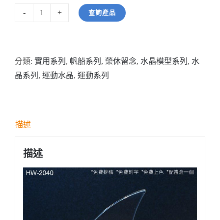
查詢產品
型
號:
HW2040
分類:
實用系列
,
帆船系列
,
榮休留念
,
水晶模型系列
,
水
全
晶系列
,
運動水晶
,
運動系列
透
明
單
帆
描述
船
水
描述
晶
數
量