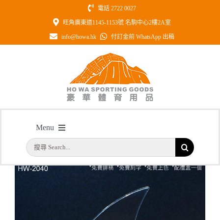
Skip
電話 2722 0027
to
旺角廣東道1145-1153號 名駒中心2樓2A室
content
info@howa.hk
付訂金前 WhatsApp 出稿
型號: HW2040 全透明單帆船水晶
Menu
主頁
/
型號: HW2040 全透明單帆船水晶
搜
首頁
索
結
公司簡介
果：
一天快取