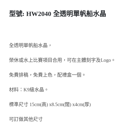
醫務所/ 畢業證書
型號: HW2040 全透明單帆船水晶
銀碟
詢價
全透明單帆船水晶，
榮休或水上比賽項目合用，可在主體刻字及Logo。
免費排稿，免費上色，配禮盒一個。
材料：K9級水晶。
標準尺寸 15cm(高) x8.5cm(闊) x4cm(厚)
可訂做其他尺寸