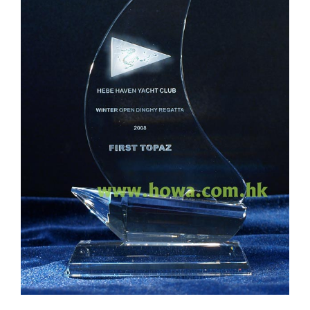
實用系列
水晶獎座
金箔畫
意大利獎盃
旗座/旗桿
旗幟
獎盃
獎牌