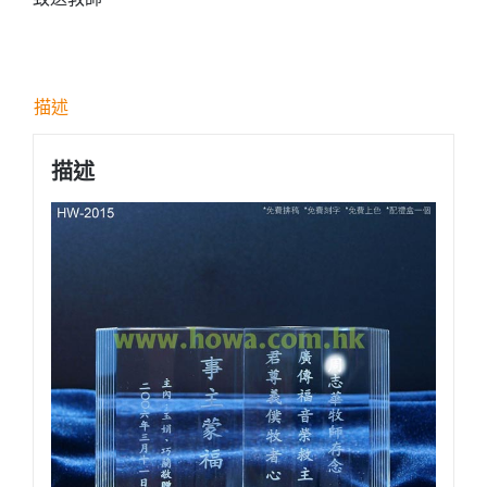
透
明
書
形
描述
水
晶
描述
數
量