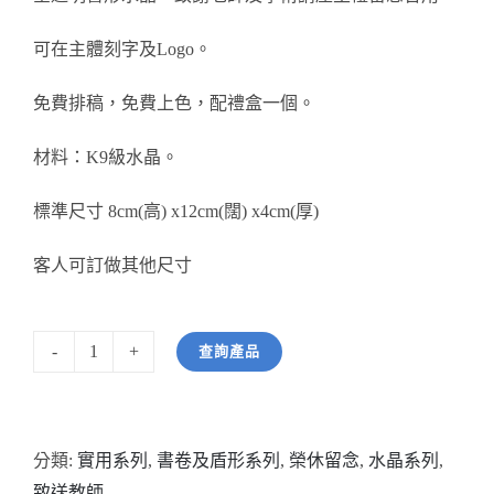
醫務所/ 畢業證書
可在主體刻字及Logo。
銀碟
免費排稿，免費上色，配禮盒一個。
詢價
材料：K9級水晶。
標準尺寸 8cm(高) x12cm(闊) x4cm(厚)
客人可訂做其他尺寸
查詢產品
型
號:
HW2015
分類:
實用系列
,
書卷及盾形系列
,
榮休留念
,
水晶系列
,
全
致送教師