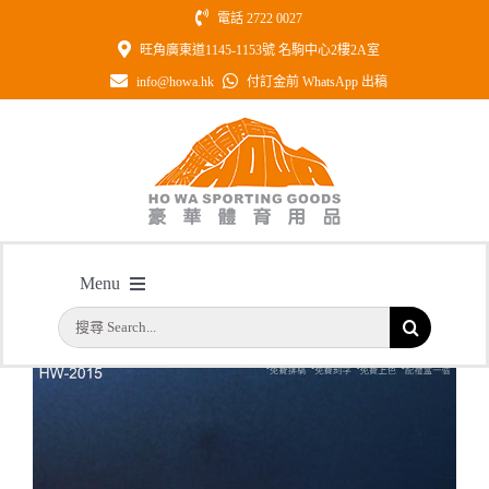
Skip
電話 2722 0027
to
旺角廣東道1145-1153號 名駒中心2樓2A室
content
info@howa.hk
付訂金前 WhatsApp 出稿
型號: HW2015 全透明書形水晶
Menu
主頁
/
型號: HW2015 全透明書形水晶
搜
首頁
索
結
公司簡介
果：
一天快取