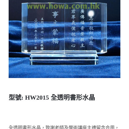
實用系列
水晶獎座
金箔畫
意大利獎盃
旗座/旗桿
旗幟
型號: HW2015 全透明書形水晶
獎盃
獎牌
全透明書形水晶，致謝老師及學術講座主禮留念合用，