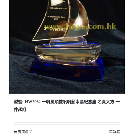
型號: HW2062 一帆風順雙帆帆船水晶紀念座 名貴大方 一
件起訂
查詢產品
詳情