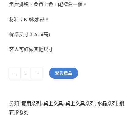
免費排稿，免費上色，配禮盒一個。
醫務所/ 畢業證書
材料：K9級水晶。
銀碟
標準尺寸 3.2cm(高)
詢價
客人可訂做其他尺寸
查詢產品
型
號:
HW11245
分類:
實用系列
,
桌上文具
,
桌上文具系列
,
水晶系列
,
鑽
紫
石形系列
色
水
晶