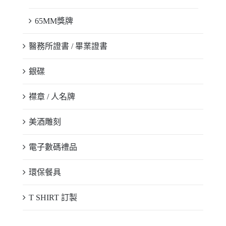
65MM獎牌
醫務所證書 / 畢業證書
銀碟
襟章 / 人名牌
美酒雕刻
電子數碼禮品
環保餐具
T SHIRT 訂製