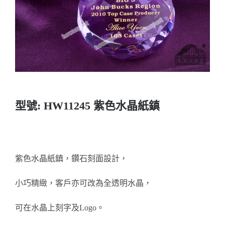
實用系列
水晶獎座
金箔畫
意大利獎盃
型號: HW11245 紫色水晶紙鎮
旗座/旗桿
旗幟
紫色水晶紙鎮，鑽石刻面設計，
小巧精緻，客戶亦可改為全透明水晶，
獎盃
可在水晶上刻字及Logo。
獎牌