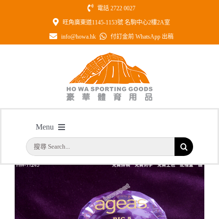
Skip
電話 2722 0027
to
旺角廣東道1145-1153號 名駒中心2樓2A室
content
info@howa.hk
付訂金前 WhatsApp 出稿
型號: HW11245 紫色水晶紙鎮
Menu
主頁
/
型號: HW11245 紫色水晶紙鎮
搜
首頁
索
結
公司簡介
果：
一天快取