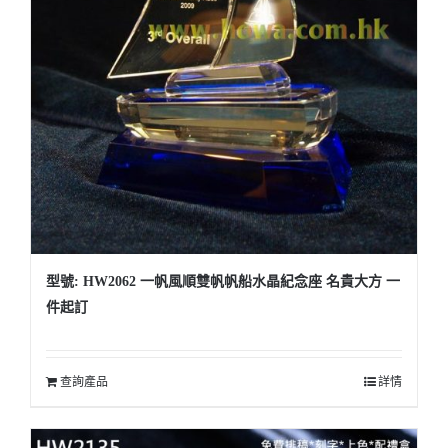
型號: HW2062 一帆風順雙帆帆船水晶紀念座 名貴大方 一
件起訂
查詢產品
詳情