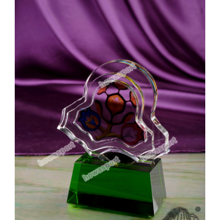
實用系列
水晶獎座
金箔畫
意大利獎盃
旗座/旗桿
旗幟
獎盃
獎牌