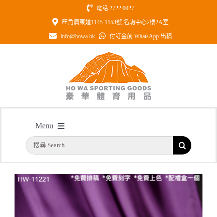
Skip
電話 2722 0027
to
旺角廣東道1145-1153號 名駒中心2樓2A室
content
info@howa.hk
付訂金前 WhatsApp 出稿
型號: HW11221 半透明彩印水晶連綠
Menu
水晶底座
搜
主頁
/
型號: HW11221 半透明彩印水晶連綠水晶底座
首頁
索
結
公司簡介
果：
一天快取