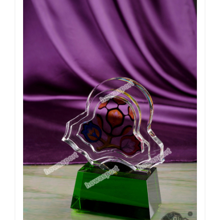
綠
水
晶
底
座
數
量