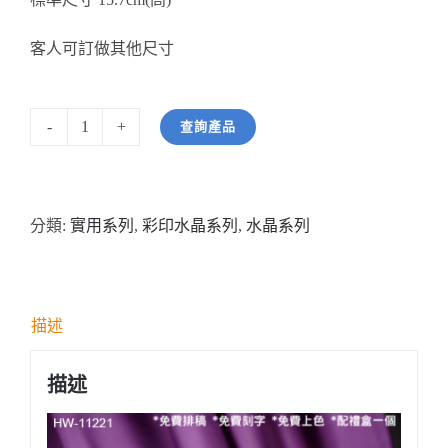
客人可訂做其他尺寸
查詢產品
型
號:
HW11221
分類:
實用系列
,
彩印水晶系列
,
水晶系列
半
透
明
彩
描述
印
水
描述
晶
連