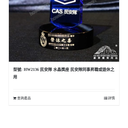
型號: HW2136 民安隊 水晶獎座 民安隊同事昇職或退休之
用
查詢產品
詳情