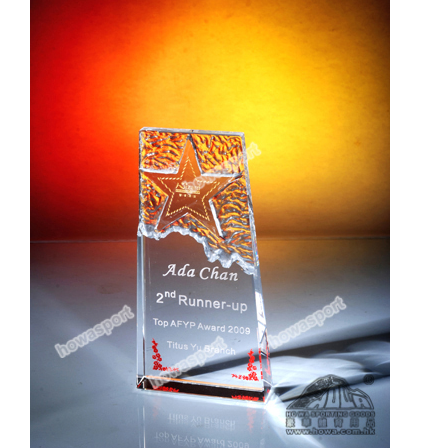
實用系列
水晶獎座
金箔畫
意大利獎盃
旗座/旗桿
旗幟
獎盃
獎牌