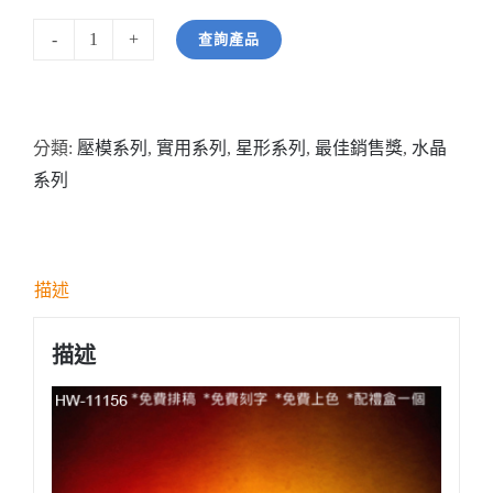
查詢產品
型
號:
HW11156
分類:
壓模系列
,
實用系列
,
星形系列
,
最佳銷售獎
,
水晶
全
系列
透
明
星
星
描述
壓
形
描述
紀
念
水
晶