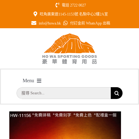
Skip
電話 2722 0027
to
旺角廣東道1145-1153號 名駒中心2樓2A室
content
info@howa.hk
付訂金前 WhatsApp 出稿
型號: HW11156 全透明星星壓形紀念
Menu
水晶
搜
主頁
/
型號: HW11156 全透明星星壓形紀念水晶
首頁
索
結
公司簡介
果：
一天快取