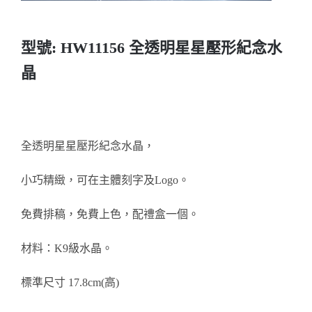
醫務所/ 畢業證書
型號: HW11156 全透明星星壓形紀念水
銀碟
晶
詢價
全透明星星壓形紀念水晶，
小巧精緻，可在主體刻字及Logo。
免費排稿，免費上色，配禮盒一個。
材料：K9級水晶。
標準尺寸 17.8cm(高)