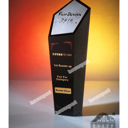
實用系列
水晶獎座
金箔畫
意大利獎盃
旗座/旗桿
旗幟
獎盃
獎牌