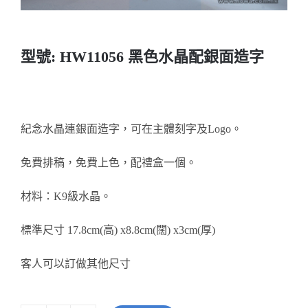
醫務所/ 畢業證書
型號: HW11056 黑色水晶配銀面造字
銀碟
詢價
紀念水晶連銀面造字，可在主體刻字及Logo。
免費排稿，免費上色，配禮盒一個。
材料：K9級水晶。
標準尺寸 17.8cm(高) x8.8cm(闊) x3cm(厚)
客人可以訂做其他尺寸