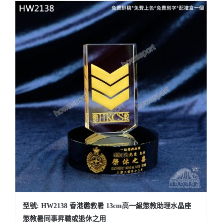
型號: HW2138 香港懲教暑 13cm高一級懲教助理水晶座
懲教暑同事昇職或退休之用