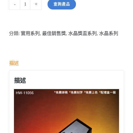
查詢產品
型
號:
HW11056
分類:
實用系列
,
最佳銷售獎
,
水晶獎盃系列
,
水晶系列
黑
色
水
晶
描述
配
銀
描述
面
造
字
數
量