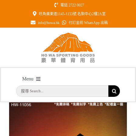
Skip
電話 2722 0027
to
旺角廣東道1145-1153號 名駒中心2樓2A室
content
info@howa.hk
付訂金前 WhatsApp 出稿
型號: HW11056 黑色水晶配銀面造字
Menu
主頁
/
型號: HW11056 黑色水晶配銀面造字
搜
首頁
索
結
公司簡介
果：
一天快取