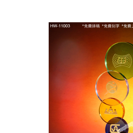
晶
配
黑
水
晶
底
座
及
水
晶
配
件
數
量