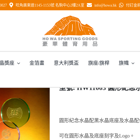
0027
旺角廣東道1145-1153號 名駒中心2樓2A室
info@howa.hk
付訂金前 
 HW11003 圓形紀念水晶配黑水晶底座及
晶獎座
金箔畫
意大利獎盃
旗座/旗桿
旗幟
主頁
/
型號: HW11003 圓形紀念水晶配黑水晶底座及水晶配件
型號: HW11003 圓形
圓形紀念水晶配黑水晶底座及水晶配
可在圓形水晶及底座刻字及Logo。