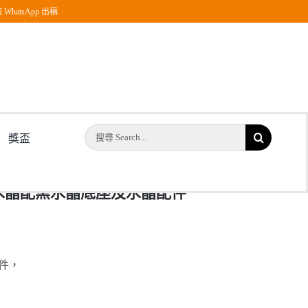
WhatsApp 出稿
水晶配件
搜
獎盃
索
結
紀念水晶配黑水晶底座及水晶配件
果：
件，