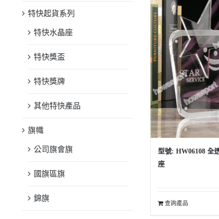
特快起貨系列
特快水晶座
特快獎盃
特快獎牌
其他特快產品
旗幟
公司旗會旗
型號: HW06108
座
國旗區旗
錦旗
查詢產品