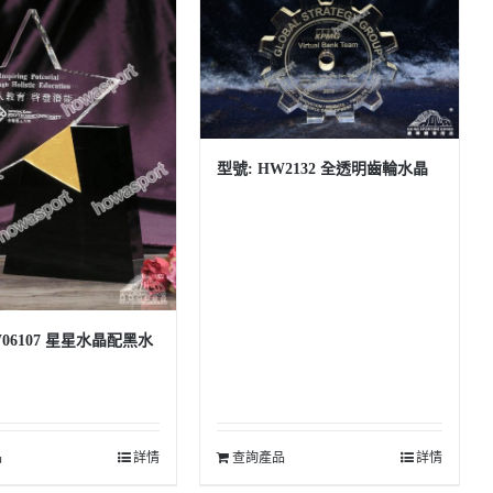
型號: HW2132 全透明齒輪水晶
W06107 星星水晶配黑水
品
詳情
查詢產品
詳情