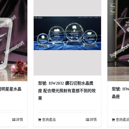
型號: HW2032 鑽石切割水晶獎
 全透明星星水晶
型號: H
座 配合燈光照射有意想不到的效
晶座
果
詳情
查詢產品
詳情
查詢產