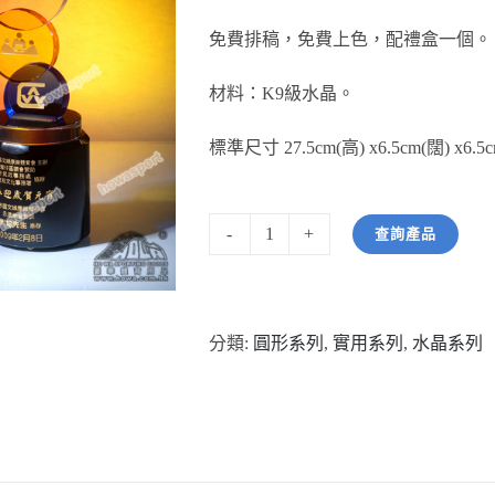
免費排稿，免費上色，配禮盒一個。
材料：K9級水晶。
標準尺寸 27.5cm(高) x6.5cm(闊) x6.5
查詢產品
型
號:
HW11003
分類:
圓形系列
,
實用系列
,
水晶系列
圓
形
紀
念
水