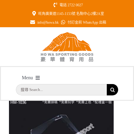
Skip
電話 2722 0027
to
旺角廣東道1145-1153號 名駒中心2樓2A室
content
info@howa.hk
付訂金前 WhatsApp 出稿
型號: HW1036 全透明紀念水晶
Menu
主頁
/
型號: HW1036 全透明紀念水晶
搜
首頁
索
結
公司簡介
果：
一天快取