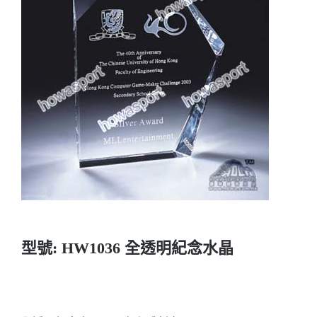
實用系列
水晶獎座
金箔畫
意大利獎盃
旗座/旗桿
旗幟
型號: HW1036 全透明紀念水晶
獎盃
獎牌