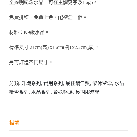
全透明紀念水晶，可在主體刻字及Logo。
醫務所/ 畢業證書
免費排稿，免費上色，配禮盒一個。
銀碟
材料：K9級水晶。
詢價
標準尺寸 21cm(高) x15cm(闊) x2.2cm(厚)，
另可訂造不同尺寸。
分類:
升職系列
,
實用系列
,
最佳銷售獎
,
榮休留念
,
水晶
獎盃系列
,
水晶系列
,
致送醫護
,
長期服務獎
描述