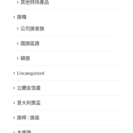
其他特快產品
旗幟
公司旗會旗
國旗區旗
錦旗
Uncategorized
立體金箔畫
意大利獎盃
旗桿 / 旗座
木盾牌