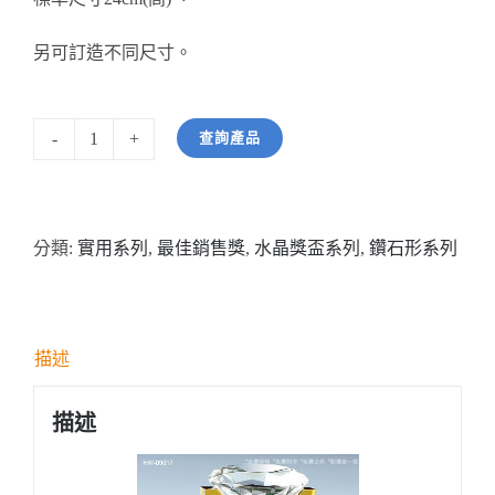
另可訂造不同尺寸。
查詢產品
型
號:
HW09017
分類:
實用系列
,
最佳銷售獎
,
水晶獎盃系列
,
鑽石形系列
鑽
石
形
柱
描述
形
水
描述
晶
連