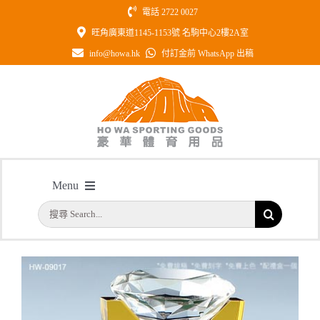
Skip
電話 2722 0027
to
旺角廣東道1145-1153號 名駒中心2樓2A室
content
info@howa.hk
付訂金前 WhatsApp 出稿
型號: HW09017 鑽石形柱形水晶連琥
Menu
珀色水晶配件
搜
主頁
/
型號: HW09017 鑽石形柱形水晶連琥珀色水晶配件
首頁
索
結
公司簡介
果：
一天快取