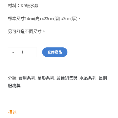
材料：K9級水晶。
醫務所/ 畢業證書
標準尺寸14cm(高) x23cm(闊) x3cm(厚)，
銀碟
另可訂造不同尺寸。
詢價
查詢產品
型
號:
HW07089
分類:
實用系列
,
星形系列
,
最佳銷售獎
,
水晶系列
,
長期
星
服務獎
星
水
晶
配
描述
黑