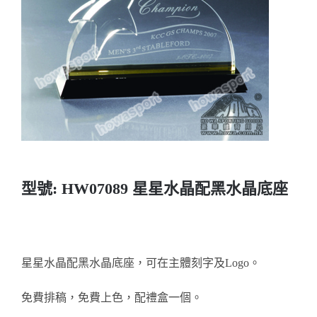
實用系列
水晶獎座
金箔畫
意大利獎盃
旗座/旗桿
型號: HW07089 星星水晶配黑水晶底座
旗幟
獎盃
星星水晶配黑水晶底座，可在主體刻字及Logo。
免費排稿，免費上色，配禮盒一個。
獎牌