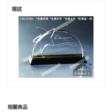
水
描述
晶
底
座
數
量
相關商品