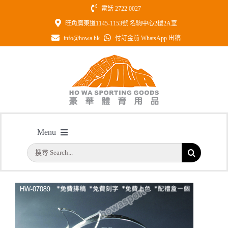
Skip
電話 2722 0027
to
旺角廣東道1145-1153號 名駒中心2樓2A室
content
info@howa.hk
付訂金前 WhatsApp 出稿
型號: HW07089 星星水晶配黑水晶底
Menu
座
搜
主頁
/
型號: HW07089 星星水晶配黑水晶底座
首頁
索
結
公司簡介
果：
一天快取