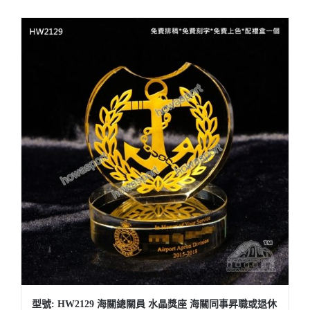
型號: HW2129 海關總關員 水晶獎座 海關同事昇職或退休