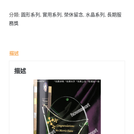
HW06074
分類:
圓形系列
,
實用系列
,
榮休留念
,
水晶系列
,
長期服
綠
務獎
色
紀
念
水
描述
晶
數
描述
量