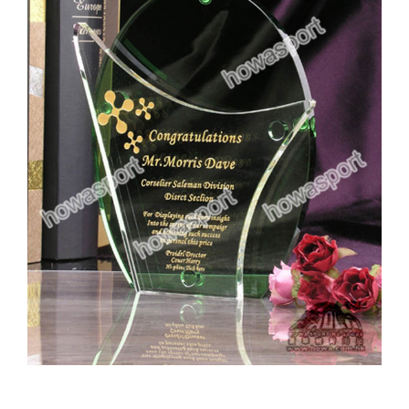
實用系列
水晶獎座
金箔畫
意大利獎盃
旗座/旗桿
旗幟
獎盃
獎牌