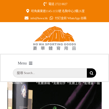
Skip
電話 2722 0027
to
旺角廣東道1145-1153號 名駒中心2樓2A室
content
info@howa.hk
付訂金前 WhatsApp 出稿
型號: HW06074 綠色紀念水晶
Menu
主頁
/
型號: HW06074 綠色紀念水晶
搜
首頁
索
結
公司簡介
果：
一天快取