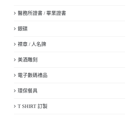
醫務所證書 / 畢業證書
銀碟
襟章 / 人名牌
美酒雕刻
電子數碼禮品
環保餐具
T SHIRT 訂製