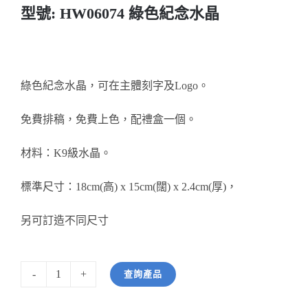
型號: HW06074 綠色紀念水晶
醫務所/ 畢業證書
銀碟
綠色紀念水晶，可在主體刻字及Logo。
詢價
免費排稿，免費上色，配禮盒一個。
材料：K9級水晶。
標準尺寸：18cm(高) x 15cm(闊) x 2.4cm(厚)，
另可訂造不同尺寸
查詢產品
型
號: