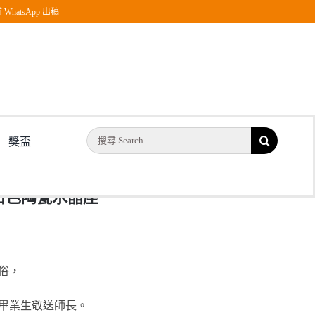
WhatsApp 出稿
搜
獎盃
索
結
花紋白色陶瓷水晶座
果：
俗，
畢業生敬送師長。