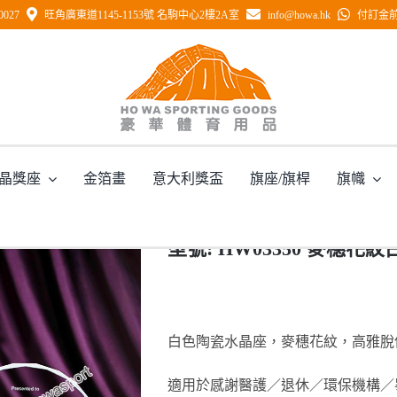
0027
旺角廣東道1145-1153號 名駒中心2樓2A室
info@howa.hk
付訂金前 
型號: HW03350 麥穗花紋白色陶瓷水晶座
晶獎座
金箔畫
意大利獎盃
旗座/旗桿
旗幟
主頁
/
型號: HW03350 麥穗花紋白色陶瓷水晶座
型號: HW03350 麥穗
白色陶瓷水晶座，麥穗花紋，高雅脫
適用於感謝醫護／退休／環保機構／