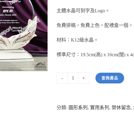
主體水晶可刻字及Logo。
免費排稿，免費上色，配禮盒一個。
材料：K12級水晶。
標準尺寸：19.5cm(高) x 16cm(闊) x 
查詢產品
型
號:
HW03350
分類:
圓形系列
,
實用系列
,
榮休留念
,
麥
穗
花