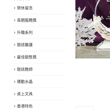
榮休留念
長期服務獎
升職系列
致送醫護
最佳銷售獎
致送教師
運動水晶
桌上文具
香港特色