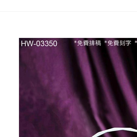
紋
白
色
陶
瓷
水
晶
座
數
量