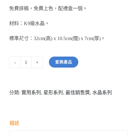
免費排稿，免費上色，配禮盒一個。
材料：K9級水晶。
標準尺寸：32cm(高) x 10.5cm(闊) x 7cm(厚)。
查詢產品
型
號:
HW03200
分類:
實用系列
,
星形系列
,
最佳銷售獎
,
水晶系列
極
具
份
量
描述
金