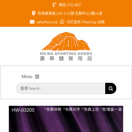
Skip
電話 2722 0027
to
旺角廣東道1145-1153號 名駒中心2樓2A室
content
info@howa.hk
付訂金前 WhatsApp 出稿
型號: HW03200 極具份量金屬星星水
Menu
晶獎座
搜
主頁
/
型號: HW03200 極具份量金屬星星水晶獎座
首頁
索
結
公司簡介
果：
一天快取