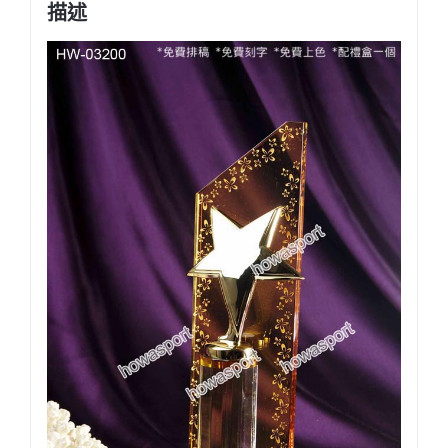
屬
描述
星
星
水
晶
獎
座
數
量