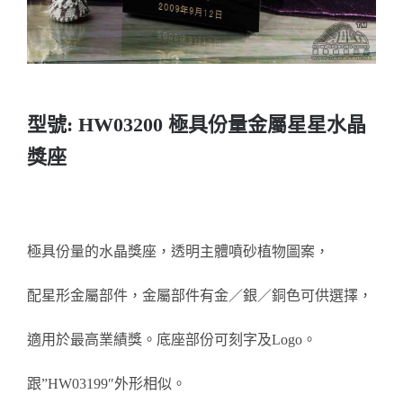
醫務所/ 畢業證書
銀碟
型號: HW03200 極具份量金屬星星水晶
詢價
獎座
極具份量的水晶獎座，透明主體噴砂植物圖案，
配星形金屬部件，金屬部件有金／銀／銅色可供選擇，
適用於最高業績獎。底座部份可刻字及Logo。
跟”HW03199″外形相似。