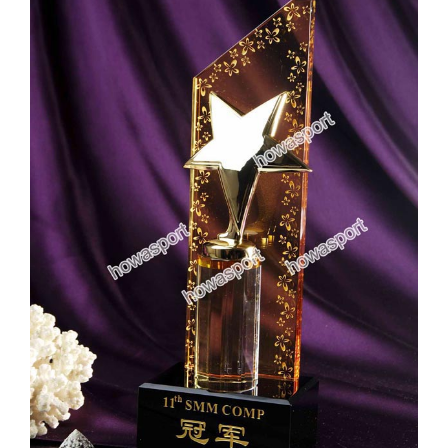
實用系列
水晶獎座
金箔畫
意大利獎盃
旗座/旗桿
旗幟
獎盃
獎牌