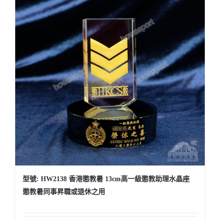
型號: HW2138 香港懲教暑 13cm高一級懲教助理水晶座
懲教暑同事昇職或退休之用