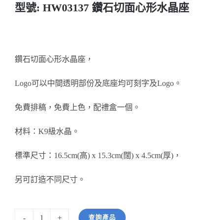
型號: HW03137 鑽石切面心形水晶座
醫務所/ 畢業證書
銀碟
鑽石切面心形水晶座，
詢價
Logo可以中間透明部份及底座均可刻字及Logo。
免費排稿，免費上色，配禮盒一個。
材料：K9級水晶。
標準尺寸：16.5cm(高) x 15.3cm(闊) x 4.5cm(厚)，
另可訂造不同尺寸。
查詢產品