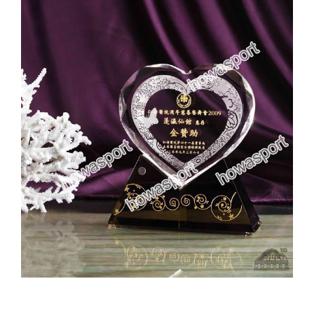
實用系列
水晶獎座
金箔畫
意大利獎盃
旗座/旗桿
旗幟
獎盃
獎牌