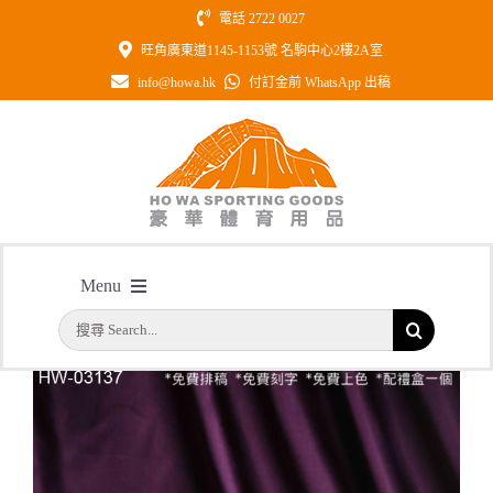
Skip
電話 2722 0027
to
旺角廣東道1145-1153號 名駒中心2樓2A室
content
info@howa.hk
付訂金前 WhatsApp 出稿
型號: HW03137 鑽石切面心形水晶座
Menu
主頁
/
型號: HW03137 鑽石切面心形水晶座
搜
首頁
索
結
公司簡介
果：
一天快取