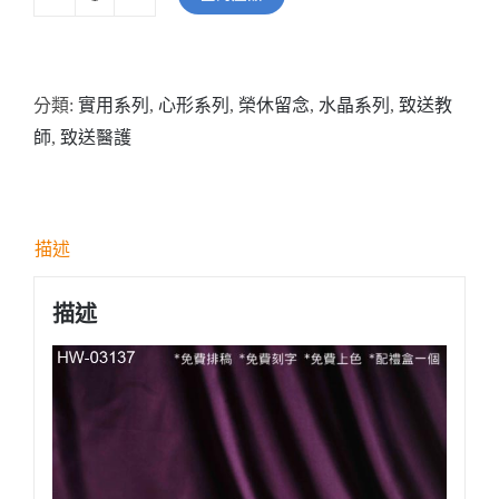
型
號:
HW03137
分類:
實用系列
,
心形系列
,
榮休留念
,
水晶系列
,
致送教
鑽
師
,
致送醫護
石
切
面
心
描述
形
水
描述
晶
座
數
量