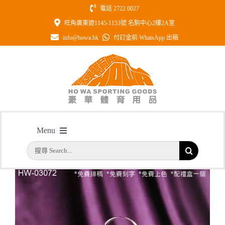
Skip
電話 2722 0027
to
旺角廣東道1145-1153號 名駒中心2樓2A室
content
info@howa.hk
付訂金前 WhatsApp 出稿
型號: HW03072 高爾夫球水晶獎座
Menu
主頁
/
型號: HW03072 高爾夫球水晶獎座
搜
首頁
索
結
公司簡介
果：
一天快取