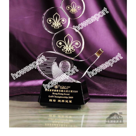
實用系列
水晶獎座
金箔畫
意大利獎盃
旗座/旗桿
旗幟
獎盃
獎牌