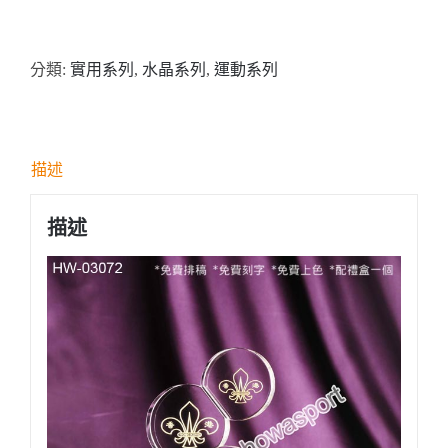
號:
HW03072
分類:
實用系列
,
水晶系列
,
運動系列
高
爾
夫
球
描述
水
晶
描述
獎
座
數
量