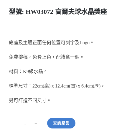
醫務所/ 畢業證書
型號: HW03072 高爾夫球水晶獎座
銀碟
詢價
底座及主體正面任何位置可刻字及Logo。
免費排稿，免費上色，配禮盒一個。
材料：K9級水晶。
標準尺寸：22cm(高) x 12.4cm(闊) x 6.4cm(厚)，
另可訂造不同尺寸。
查詢產品
型