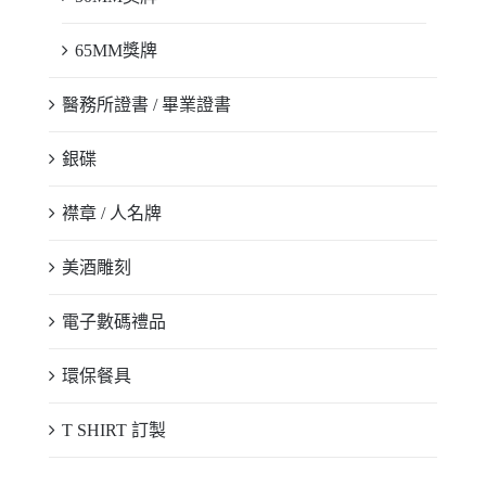
65MM獎牌
醫務所證書 / 畢業證書
銀碟
襟章 / 人名牌
美酒雕刻
電子數碼禮品
環保餐具
T SHIRT 訂製