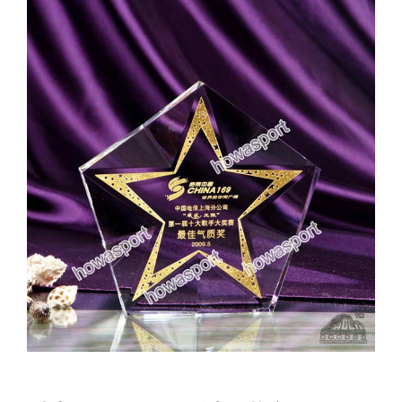
實用系列
水晶獎座
金箔畫
意大利獎盃
旗座/旗桿
旗幟
獎盃
獎牌