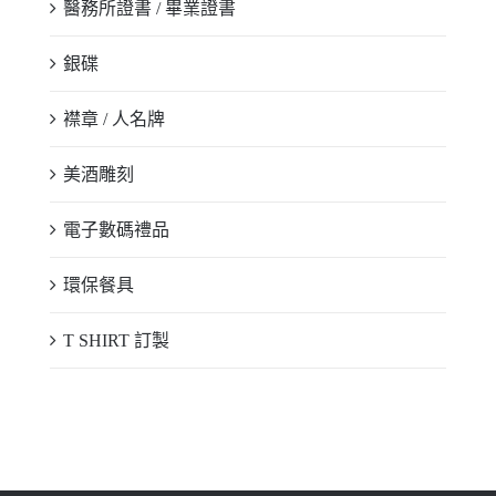
醫務所證書 / 畢業證書
銀碟
襟章 / 人名牌
美酒雕刻
電子數碼禮品
環保餐具
T SHIRT 訂製