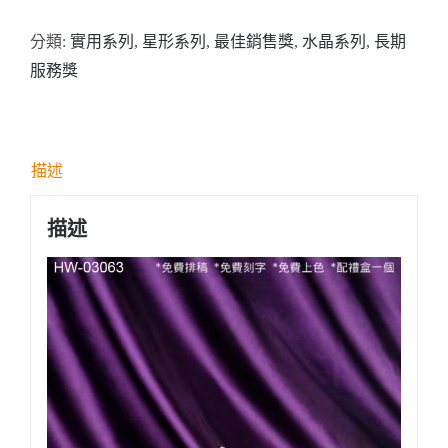
HW03063
分類:
實用系列
,
星形系列
,
最佳銷售獎
,
水晶系列
,
長期
星
服務獎
形
水
晶
獎
描述
座
數
描述
量