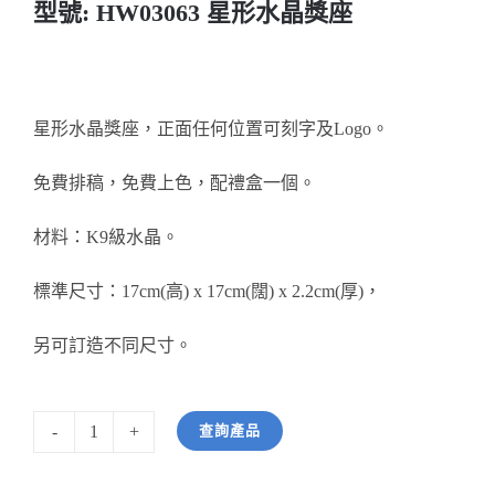
型號: HW03063 星形水晶獎座
醫務所/ 畢業證書
銀碟
星形水晶獎座，正面任何位置可刻字及Logo。
詢價
免費排稿，免費上色，配禮盒一個。
材料：K9級水晶。
標準尺寸：17cm(高) x 17cm(闊) x 2.2cm(厚)，
另可訂造不同尺寸。
查詢產品
型
號: