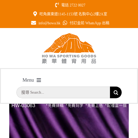
Skip
電話 2722 0027
to
旺角廣東道1145-1153號 名駒中心2樓2A室
content
info@howa.hk
付訂金前 WhatsApp 出稿
型號: HW03063 星形水晶獎座
Menu
主頁
/
型號: HW03063 星形水晶獎座
搜
首頁
索
結
公司簡介
果：
一天快取