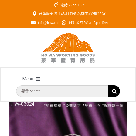
Skip
電話 2722 0027
to
旺角廣東道1145-1153號 名駒中心2樓2A室
content
info@howa.hk
付訂金前 WhatsApp 出稿
型號: HW03024 琉璃飛龍水晶座
Menu
主頁
/
型號: HW03024 琉璃飛龍水晶座
搜
首頁
索
結
公司簡介
果：
一天快取