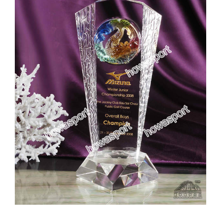
實用系列
水晶獎座
金箔畫
意大利獎盃
旗座/旗桿
旗幟
獎盃
獎牌