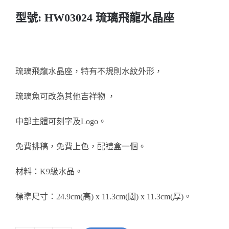
醫務所/ 畢業證書
型號: HW03024 琉璃飛龍水晶座
銀碟
琉璃飛龍水晶座，特有不規則水紋外形，
詢價
琉璃魚可改為其他吉祥物 ，
中部主體可刻字及Logo。
免費排稿，免費上色，配禮盒一個。
材料：K9級水晶。
標準尺寸：24.9cm(高) x 11.3cm(闊) x 11.3cm(厚)。