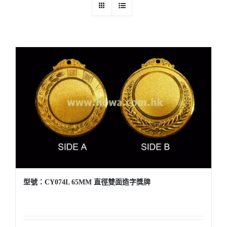
實用系列
水晶獎座
金箔畫
意大利獎盃
旗座/旗桿
旗幟
型號：CY074L 65MM 直徑雙面造字獎牌
獎盃
獎牌