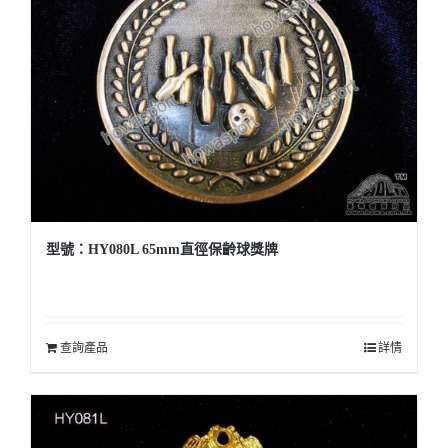
型號：HY080L 65mm直徑保齡球獎牌
查詢產品
詳情