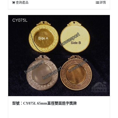
查詢產品
詳情
醫務所/ 畢業證書
銀碟
詢價
型號：CY075L 65mm直徑雙面造字獎牌