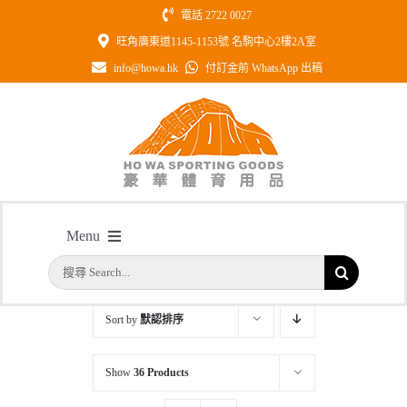
Skip
電話 2722 0027
to
旺角廣東道1145-1153號 名駒中心2樓2A室
content
info@howa.hk
付訂金前 WhatsApp 出稿
65MM獎牌
Menu
主頁
/
獎牌
/
65MM獎牌
搜
首頁
索
結
Sort by
默認排序
公司簡介
果：
Show
36 Products
一天快取