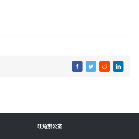
Facebook
Twitter
Reddit
LinkedIn
旺角辦公室