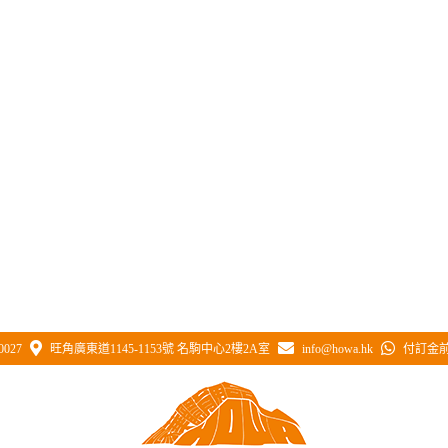
0027
旺角廣東道1145-1153號 名駒中心2樓2A室
info@howa.hk
付訂金前 