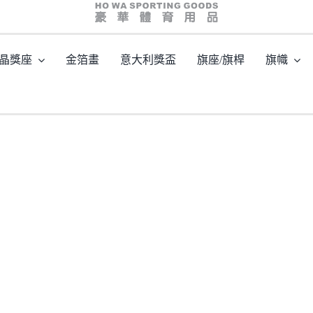
OLYMPUS DIGITAL CAMERA
晶獎座
金箔畫
意大利獎盃
旗座/旗桿
旗幟
頁
/
型號: HW09084-24 星星水晶連藍色+琥珀色水晶配件
/
OLYMPUS DIGITAL CAM