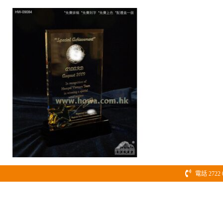
Skip
to
content
電話 2722 