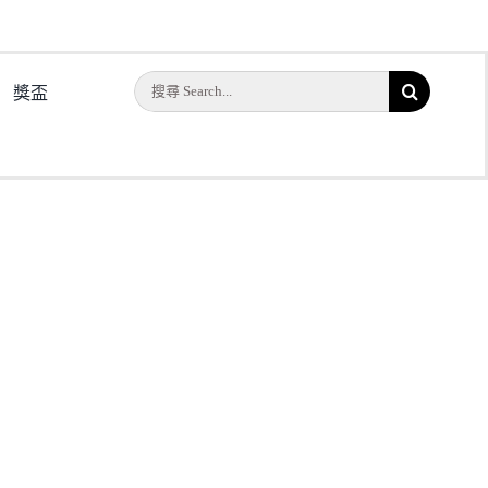
搜
獎盃
ERA
索
結
果：