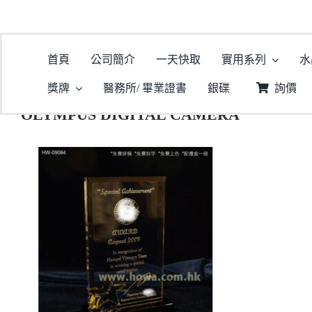
首頁
公司簡介
一天快取
實用系列
水
主
獎牌
醫務所/ 畢業證書
銀碟
詢價
OLYMPUS DIGITAL CAMERA