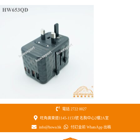
Skip
to
content
電話 2722 0027
旺角廣東道1145-1153號 名駒中心2樓2A室
info@howa.hk
付訂金前 WhatsApp 出稿