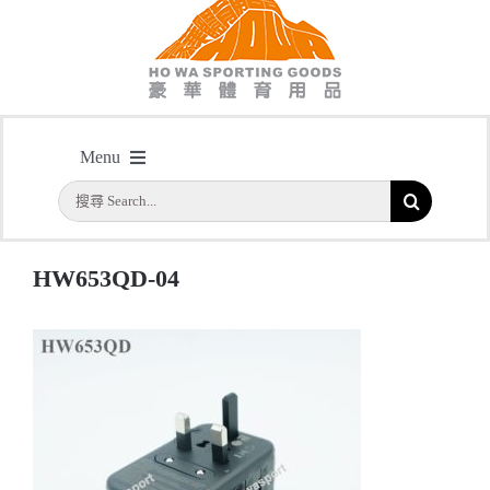
HW653QD-04
Menu
主頁
/
HW653QD 65W全球旅行萬用插頭 轉換插頭 旅行插頭
/
HW653QD-04
搜
首頁
索
結
公司簡介
HW653QD-04
果：
一天快取
實用系列
水晶獎座