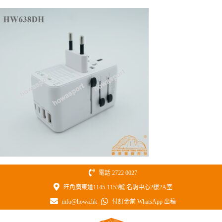
Skip
to
content
電話 2722 0027
旺角廣東道1145-1153號 名駒中心2樓2A室
info@howa.hk
付訂金前 WhatsApp 出稿