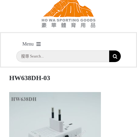
HW638DH-03
Menu
主頁
/
HW638DH 100W全球旅行萬用插頭 轉換插頭 旅行插頭
/
HW638DH-03
搜
首頁
索
結
公司簡介
HW638DH-03
果：
一天快取
實用系列
水晶獎座