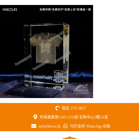
Skip
to
content
電話 2722 0027
旺角廣東道1145-1153號 名駒中心2樓2A室
info@howa.hk
付訂金前 WhatsApp 出稿