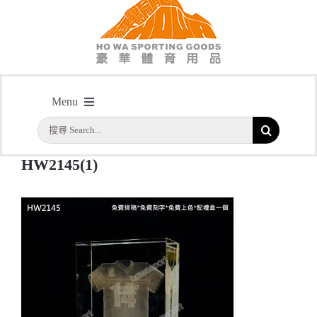
HW2145(1)
Menu
主頁
/
型號: HW2145 3D鐳射內雕全透明紀念水晶
/
HW2145(1)
搜
首頁
索
HW2145(1)
結
公司簡介
果：
一天快取
實用系列
水晶獎座