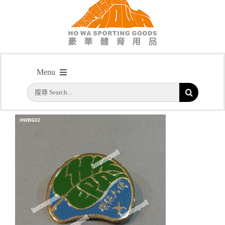
主頁
/
型號：HWBG01 金屬蝕刻襟章
Menu
搜
首頁
索
結
公司簡介
果：
一天快取
實用系列
水晶獎座