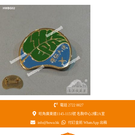
Skip
to
content
電話 2722 0027
旺角廣東道1145-1153號 名駒中心2樓2A室
info@howa.hk
付訂金前 WhatsApp 出稿