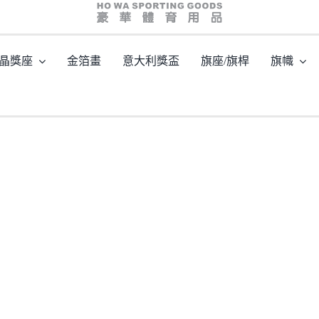
HWCGSO6014
晶獎座
金箔畫
意大利獎盃
旗座/旗桿
旗幟
頁
/
型號：HWCGSO6014 意大利製造五線譜音樂獎座 Music Trophy Award
/
HWCGSO6