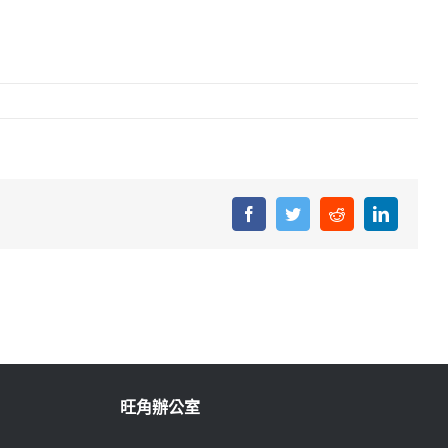
Facebook
Twitter
Reddit
LinkedIn
旺角辦公室