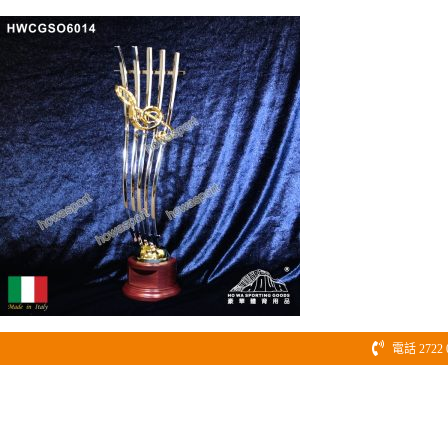
Skip
to
content
電話 2722 