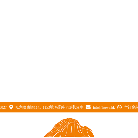
0027
旺角廣東道1145-1153號 名駒中心2樓2A室
info@howa.hk
付訂金前 