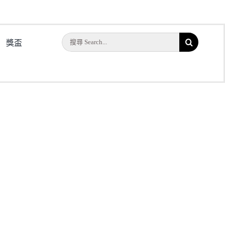
搜
獎盃
014
索
結
果：