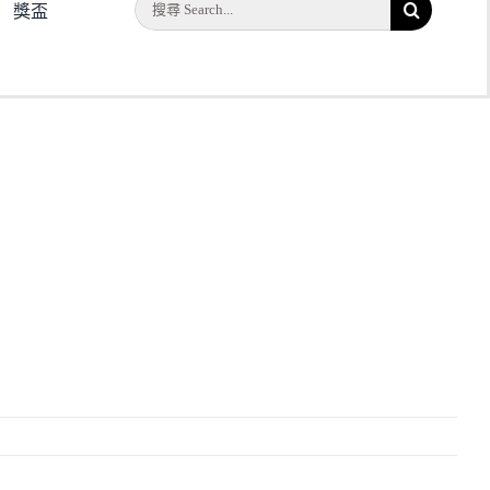
搜
獎盃
索
結
果：