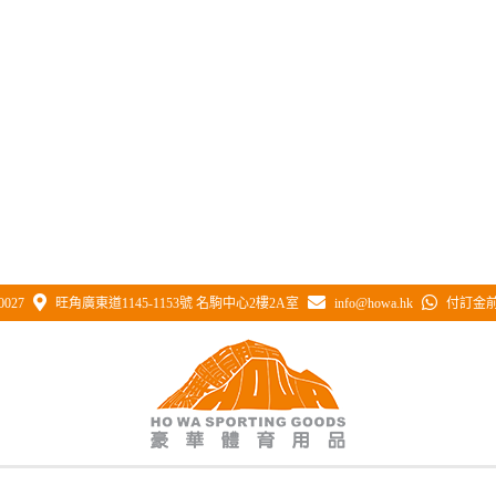
0027
旺角廣東道1145-1153號 名駒中心2樓2A室
info@howa.hk
付訂金前 
hwct136