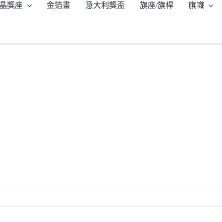
晶獎座
金箔畫
意大利獎盃
旗座/旗桿
旗幟
主頁
/
型號：HWCT136 石座金屬獎盃 合用於各大小賽事
/
hwct136