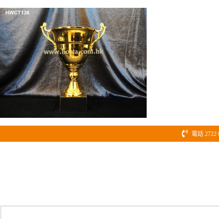
Skip
to
content
電話 2722 