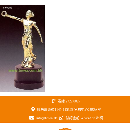
Skip
to
content
電話 2722 0027
旺角廣東道1145-1153號 名駒中心2樓2A室
info@howa.hk
付訂金前 WhatsApp 出稿