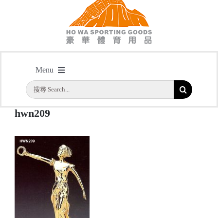
hwn209
Menu
主頁
/
型號：HWN209 高級實心女神獎座
/
hwn209
搜
首頁
索
hwn209
結
公司簡介
果：
一天快取
實用系列
水晶獎座