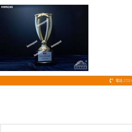
Skip
to
content
電話 2722 