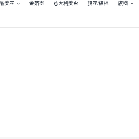
晶獎座
金箔畫
意大利獎盃
旗座/旗桿
旗幟