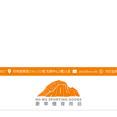
0027
旺角廣東道1145-1153號 名駒中心2樓2A室
info@howa.hk
付訂金前 
主頁
/
型號：HWN240 高身實心星星獎座