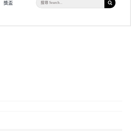
搜
獎盃
索
結
果：