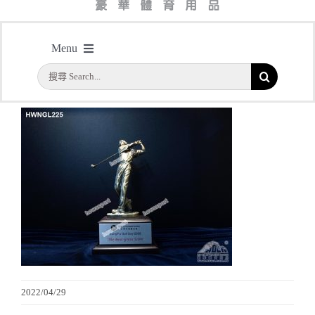
主頁
/
型號：HWNGL225 高級男子高爾夫球獎座，木底座
Menu
搜
首頁
索
結
公司簡介
果：
一天快取
實用系列
水晶獎座
金箔畫
2022/04/29