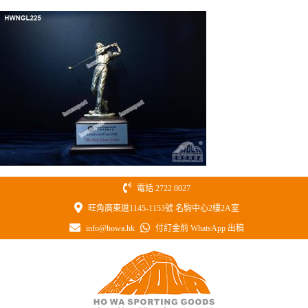
Skip
to
content
電話 2722 0027
旺角廣東道1145-1153號 名駒中心2樓2A室
info@howa.hk
付訂金前 WhatsApp 出稿