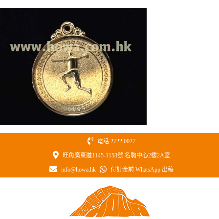
Skip
to
content
電話 2722 0027
旺角廣東道1145-1153號 名駒中心2樓2A室
info@howa.hk
付訂金前 WhatsApp 出稿