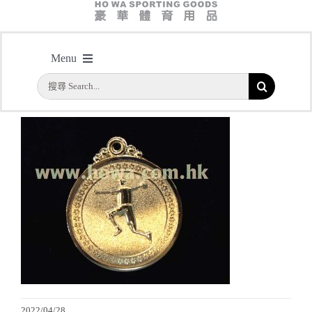
主頁
/
型號：HY077S 50mm直徑手球獎牌
Menu
搜
首頁
索
結
公司簡介
果：
一天快取
實用系列
水晶獎座
金箔畫
2022/04/28