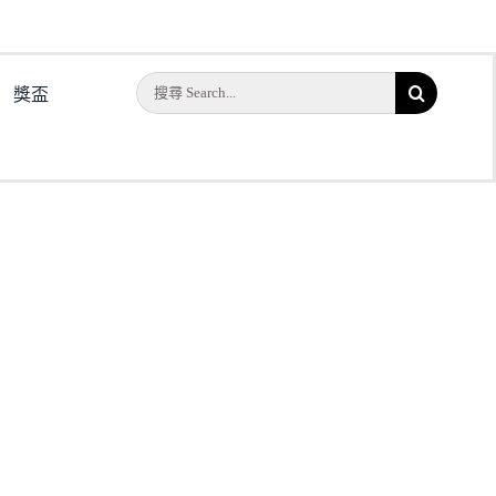
搜
獎盃
索
結
果：