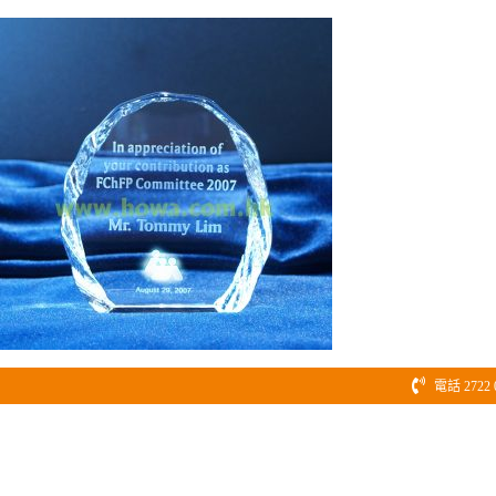
Skip
to
content
電話 2722 