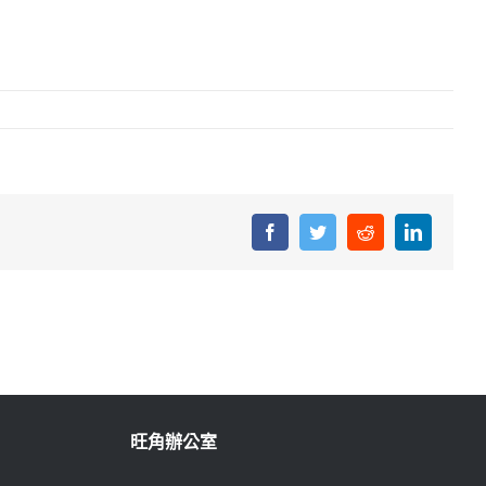
Facebook
Twitter
Reddit
LinkedIn
旺角辦公室