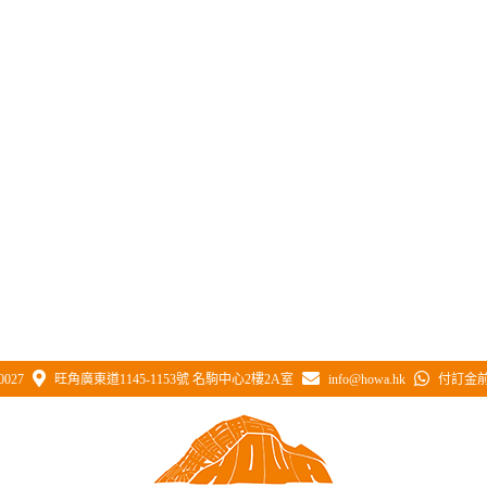
0027
旺角廣東道1145-1153號 名駒中心2樓2A室
info@howa.hk
付訂金前 