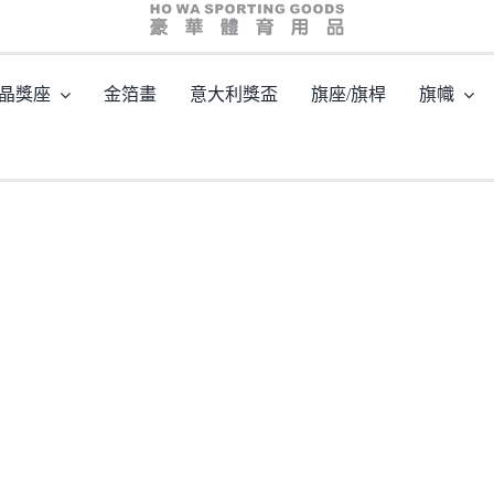
hw07174
晶獎座
金箔畫
意大利獎盃
旗座/旗桿
旗幟
主頁
/
型號: HW07174 全透明小壓形冰山水晶
/
hw07174