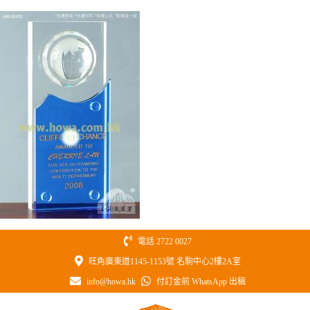
Skip
to
content
電話 2722 0027
旺角廣東道1145-1153號 名駒中心2樓2A室
info@howa.hk
付訂金前 WhatsApp 出稿