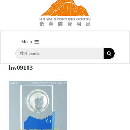
hw09103
Menu
主頁
/
型號: HW09103 地球水晶連藍色水晶配件
/
hw09103
搜
首頁
索
hw09103
結
公司簡介
果：
一天快取
實用系列
水晶獎座